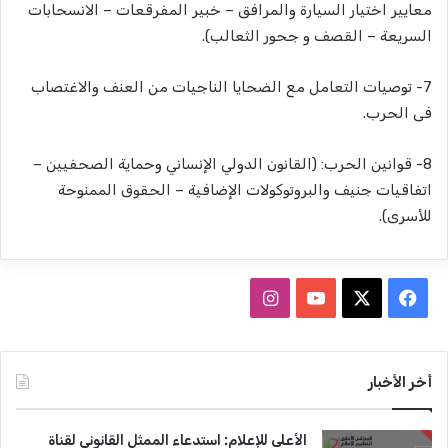
معايير اختيار السيارة والمرافق – خبير المفرقعات – الانسحابات
السريعة – القصف و جحور الثعالب).
7- توصيات التعامل مع الضحايا الناجيات من العنف والاغتصاب
فى الحرب.
8- قوانين الحرب: (القانون الدولي الإنساني وحماية الصحفيين –
اتفاقيات جنيف والبروتوكولات الإضافية – الحقوق الممنوحة
للأسرى).
ف
ا
ي
X
Y
ن
س
o
س
أخر الأخبار
ب
u
ت
الأعلى للإعلام: استدعاء الممثل القانوني لقناة