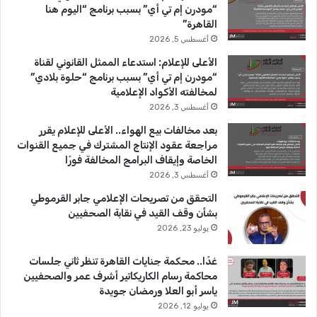
و
T
ق
“مودرن إم تي أي” بسبب برنامج “اليوم هنا
القاهرة”
ك
u
ر
أغسطس 5, 2026
b
ا
الأعلى للإعلام: استدعاء الممثل القانوني لقناة
“مودرن إم تي أي” بسبب برنامج “حلوة بلادي”
e
م
لمخالفته الأكواد الإعلامية
أغسطس 3, 2026
بعد مخالفات بيع الهواء.. الأعلى للإعلام يقرر
مراجعة عقود الإنتاج المشترك في جميع القنوات
الخاصة وإيقاف البرامج المخالفة فورًا
أغسطس 3, 2026
التحقق من تصريحات الإعلامي جابر القرموطي
بشأن وقف القيد في نقابة الصحفيين
يوليو 23, 2026
غدًا.. محكمة جنايات القاهرة تنظر ثاني جلسات
محاكمة رسام الكاريكاتير أشرف عمر والصحفيين
ياسر أبو العلا ورمضان جويدة
يوليو 12, 2026