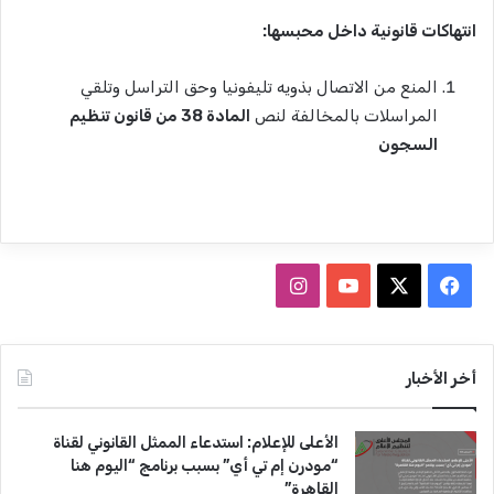
انتهاكات قانونية داخل محبسها:
المنع من الاتصال بذويه تليفونيا وحق التراسل وتلقي
المراسلات بالمخالفة لنص
المادة 38 من قانون تنظيم
السجون
ف
ا
ي
X
Y
ن
س
o
س
أخر الأخبار
ب
u
ت
الأعلى للإعلام: استدعاء الممثل القانوني لقناة
و
T
ق
“مودرن إم تي أي” بسبب برنامج “اليوم هنا
القاهرة”