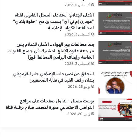
ك
u
ر
أغسطس 5, 2026
b
ا
الأعلى للإعلام: استدعاء الممثل القانوني لقناة
“مودرن إم تي أي” بسبب برنامج “حلوة بلادي”
e
م
لمخالفته الأكواد الإعلامية
أغسطس 3, 2026
بعد مخالفات بيع الهواء.. الأعلى للإعلام يقرر
مراجعة عقود الإنتاج المشترك في جميع القنوات
الخاصة وإيقاف البرامج المخالفة فورًا
أغسطس 3, 2026
التحقق من تصريحات الإعلامي جابر القرموطي
بشأن وقف القيد في نقابة الصحفيين
يوليو 23, 2026
بوست مضلل – تداول صفحات على مواقع
التواصل الاجتماعي صورة لمحمد صلاح برفقة فتاة
يوليو 20, 2026