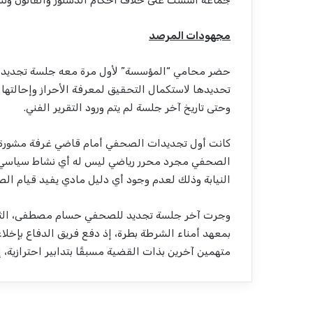
جماعة أُسست على خلاف أحكام الدستور والقانون ونشر
مجهودات المرصد
حضر محامي
“
المؤسسة
”
ﻷول مرة معه جلسة تجديد ب
تحديدها ﻻستكمال التحقيق لمعرفة اﻷحراز وإحالتها 
وحتى تاريخ آخر جلسة لم يتم ورود التقرير الفني
.
كانت أول تجديدات الصحفي أمام قاضي غرفة مشورة 
الصحفي مجرد محرر رياضي ليس له أي نشاط سياسي و
النيابة وذلك لعدم وجود أي دليل مادي يفيد قيام الص
وجرت آخر جلسة تجديد للصحفي حسام مصطفى، الثلا
بمعهد أمناء الشرطة بطرة، إذ
دفع فريق الدفاع بإخلاء
متهمين آخرين بذات القضية مسبقًا بتدابير احترازية، إلا أ