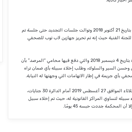
 أخبار كاذبة
.
تاريخ
21
أكتوبر
2018
وتوالت جلسات التجديد حتى جلسة تم
للجنة الفنية حيث إنه تم تحريز جهازين ﻻب توب للصحفي
بتاريخ
4
ديسمبر
2018
والتي دفع فيها محامي
“
المرصد
”
بأن
حسن السير والسلوك، وطلب إخلاء سبيله بأي ضمان تراه
حفي بأي جريمة في إطار اﻻتهامات التي وجهتها له النيابة
.
ثاء الموافق
27 أغسطس 2019
أمام الدائرة
30
جنايات،
 سبيله لتساوي المراكز القانونية له، حيث تم إخلاء سبيل
ن المحكمة جددت حبسه 45 يومًا.