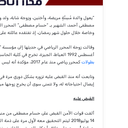
“يعول والدة مُسِنَّةٍ مريضة، وأختين، وزوجة شابة، ول
مصطفى أحمد، الشهير بـ
“
حسام مصطفى
”
المحرر ال
وخاصة خلال حلول شهر رمضان، إذ تفتقده عائلته على 
وقالت زوجة المحرر الرياضي في حديثها إلى مؤسسة
“
أغسطس
1992
العياط، الجيزة، تخرج في كلية الح
بطوﻻت
كمحرر رياضي منذ عام
2017
، مؤكدة أنه ليس 
وتابعت أنه منذ القبض عليه تزوره بشكل دوري مرة في
إيصال احتياجاته له، وﻻ تتمنى سوى أن يخرج زوجها 
القبض عليه
ألقت قوات اﻷمن القبض على حسام مصطفى من منزله 
14
يوليو
2018
ليتم التحقيق معه ﻷول مرة على ذمة ا