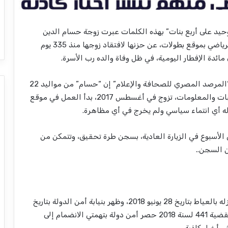
د وحيد على أربع بنات” بهذه الكلمات عبرت زوجة حسام الدين
رياضي بموقع بطوﻻت، عن حزنها ﻻفتقاد زوجها منذ
335
يوم
مائدة اﻹفطار اليومية، في ظل وفاة والده رب اﻷسرة
.
المرصد المصري للصحافة واﻹعلام
”
إن
“
حسام
”
من مواليد
22
اسبات والمعلومات، تزوج في أغسطس
2017
، بدأ العمل في موقع
له أي انتماء سياسي ولم يخرج في أي مظاهرة
.
 اﻷسبوع في الزيارة العادية، بسجن طرة تحقيق، وتتمكن من
من السجن
..
بالعياط بتاريخ
28
يونيو
2018
، وظهر بنيابة أمن الدولة بتاريخ
لقضية
441
لسنة
2018
حصر أمن دولة بتهمتي اﻻنضمام إلى