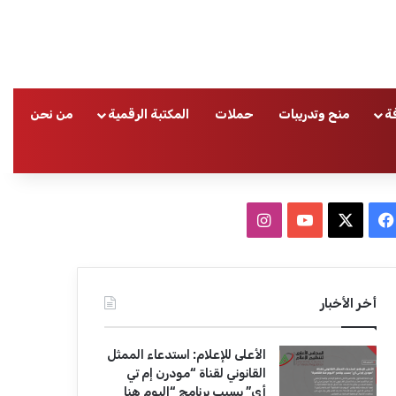
ة
منح وتدريبات
حملات
المكتبة الرقمية
من نحن
ا
ف
ا
ي
X
Y
ن
س
o
س
أخر الأخبار
ب
u
ت
الأعلى للإعلام: استدعاء الممثل
و
T
ق
القانوني لقناة “مودرن إم تي
أي” بسبب برنامج “اليوم هنا