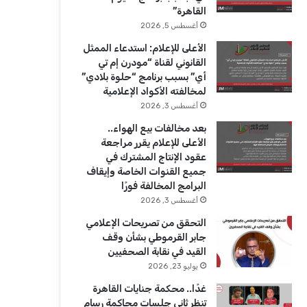
ك
u
ر
القاهرة”
b
ا
أغسطس 5, 2026
الأعلى للإعلام: استدعاء الممثل
e
م
القانوني لقناة “مودرن إم تي
أي” بسبب برنامج “حلوة بلادي”
لمخالفته الأكواد الإعلامية
أغسطس 3, 2026
بعد مخالفات بيع الهواء..
الأعلى للإعلام يقرر مراجعة
عقود الإنتاج المشترك في
جميع القنوات الخاصة وإيقاف
البرامج المخالفة فورًا
أغسطس 3, 2026
التحقق من تصريحات الإعلامي
جابر القرموطي بشأن وقف
القيد في نقابة الصحفيين
يوليو 23, 2026
غدًا.. محكمة جنايات القاهرة
تنظر ثاني جلسات محاكمة رسام