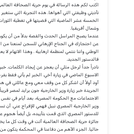
تأديتي وظيفتي التي أهواها. هذه التجربة التي ستغير 
الخمسة عشر الماضية التي قضيتها في تغطية الثورات 
وشمال أفريقيا.
عندما يصبح المراسل الحدث والقصة بدلاً من أن يكون
عن احتجازك في الجناح الإرهابي للسجن لمنعنا من ادا
الوطني واننا ننتمي لمنظمة ارهابية . وهذا الاتهام لا
فالدستور الجديد.
نادراً جداً لرجل مثلي أن يعجز عن إيجاد الكلمات. خب
الاسبوع الماضي في زيارة أخي. الخبر لم يأتي فقط بفر
أود أولاً أن اشكر كل من وقف معي ومع عائلتي في هذ
الجريدة خبر زيارة وزير الخارجية جون برايد لمصر قريب
الاجتماعات مع الحكومة المصرية، بعد أيام في نفس 
وزير الخارجية المصري نبيل فهمي للإفراج عني. أن
للدستور المصري الذي قمت بتأييده، بل أيضاً هجوم 
جائزة حرية الصحافة العالمية أتت في وقت كل ما ي
حاليا. الجزء الأهم من دفاعنا في المحكمة يتكون من إ