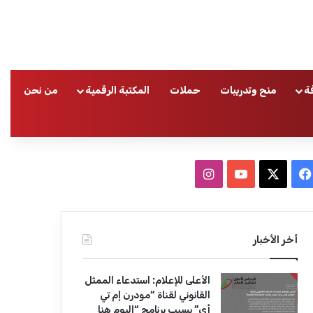
ة
منح وتدريبات
حملات
المكتبة الرقمية
من نحن
ا
ف
ا
ي
X
Y
ن
س
o
س
أخر الأخبار
ب
u
ت
الأعلى للإعلام: استدعاء الممثل
و
T
ق
القانوني لقناة “مودرن إم تي
أي” بسبب برنامج “اليوم هنا