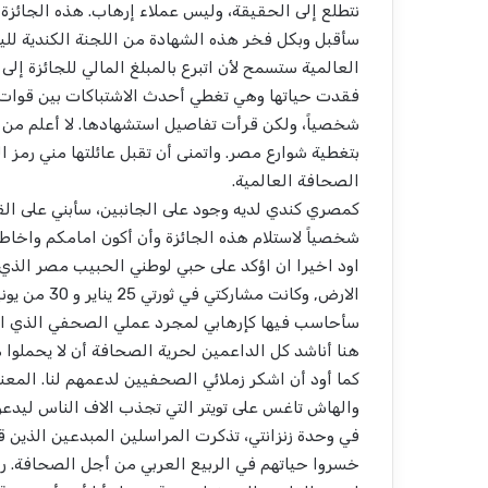
نتطلع إلى الحقيقة، وليس عملاء إرهاب. هذه الجائزة
سأقبل وبكل فخر هذه الشهادة من اللجنة الكندية لليو
العالمية ستسمح لأن اتبرع بالمبلغ المالي للجائزة إ
فقدت حياتها وهي تغطي أحدث الاشتباكات بين قوات ال
شخصياً، ولكن قرأت تفاصيل استشهادها. لا أعلم من أ
بتغطية شوارع مصر. واتمنى أن تقبل عائلتها مني رمز ال
الصحافة العالمية.
كمصري كندي لديه وجود على الجانبين، سأبني على القي
شخصياً لاستلام هذه الجائزة وأن أكون امامكم واخاطب
اود اخيرا ان اؤكد على حبي لوطني الحبيب مصر الذ
الارض, وكانت 
سأحاسب فيها كإرهابي لمجرد عملي الصحفي الذي اعشق
هنا أناشد كل الداعمين لحرية الصحافة أن لا يحملوا 
كما أود أن اشكر زملائي الصحفيين لدعمهم لنا. المعنو
والهاش تاغس على تويتر التي تجذب الاف الناس ليدعوا ل
في وحدة زنزانتي، تذكرت المراسلين المبدعين الذين ق
خسروا حياتهم في الربيع العربي من أجل الصحافة. رح