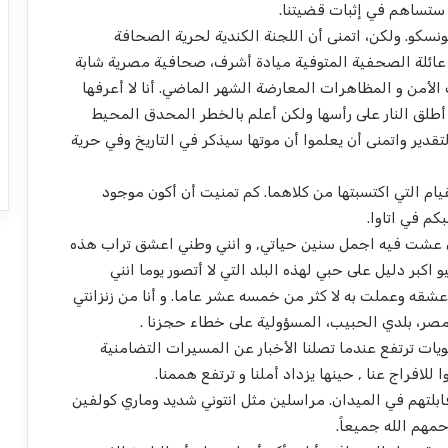
 ستساهم في إثبات قضيتنا.
نسكو. ولكن، اتمنى أن اللجنة الكندية لحرية الصحافة
لى عائلة الصحفية المتوفية ميادة أشرف، صحافية مصرية شابة
أمن و المظاهرات المعارضة الشهر الماضي. أنا لا أعرفها
طلق النار على رأسها ولكن أعلم بالخطر المحدق المحيط
تقدير واتمنى أن يعلموا أن موتها سيذكر في التاريخ وفي حرية
ام التي اكتسبتها من كلاهما. كم تمنيت أن أكون موجود
كم في اتاوا.
ي عشت فيه اجمل سنين حياتي, و انني وطني اعشق تراب هذه
مشاركتي في ثورتي 25 يناير و 30 من يونيو اكبر دليل على حبي لهذه البلد التي لا أتصور يوما انني
ه وعملت به لا كثر من خمسه عشر عاما. و أنا من زنزانتي
مصر، بلدي الحبيب، المسؤولية على خطاء حجزنا .
يات ترتفع عندما تصلنا الأخبار عن المسيرات التضامنية
لافراج عنا , حينها يزداد أملنا و ترتفع هممنا.
ابلتهم في الميدان. مراسلين مثل انتوني شديد وماري كولفين
مهم الله جميعاً.