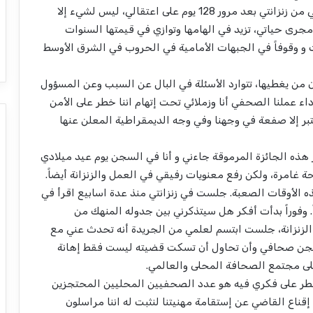
اكتب لكم هذه الرسالة في يوم حرية الصحافة العالمي من زنزانتي بعد مرور 128 يوم على اعتقالي، ليس لشيء إلا
مجرى حياتي، تزيد في الهامها وتوازي في قيمتها السنوات
و وقوفاً في الجبهات الأمامية في الحروب في الشرق الأوسط
 من يغطيها، تتوارد الأسئلة في البال عن السبب وعن المسؤول
ء عملنا الصحفي أنا وزملائي تحت إتهام اننا خطر على الأمن
 يعتبر إلا صفعة في وجهنا وفي وجه الديمقراطية المعلن عنها
ر هذه الجائزة المرموقة جاءني و أنا في السجن يوم عيد ميلادي
حة غامرة، ولكن رفع معنويات رفيقي في العمل والزنزانة أيضاً.
ه الأوقات الصعبة. جلست في زنزانتي منذ عدة اسابيع اقرأ في
اً. وفوراً بدأت أفكر هل سيتذكرني بين جدوله المنهك من
الزنزانة، جلست ابتسم لعلمي من الجريدة أنه تحدث عني مع
 تسجن صحافي وأن تحاول أن تسكت قضيته ليست فقط إهانة
على مجتمع الصحافة المحلى والعالمي.
خطر على فكري فيه هو عدد الصحفيين المحليين المحتجزين
قناع القاضي عن إستقامة مهنيتنا لنثبت له اننا مراسلون