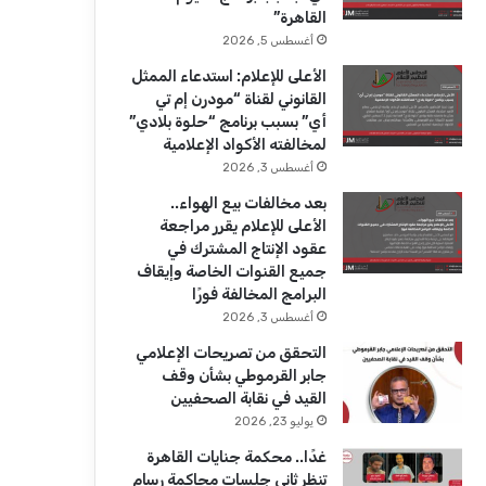
ك
u
ر
القاهرة”
b
ا
أغسطس 5, 2026
الأعلى للإعلام: استدعاء الممثل
e
م
القانوني لقناة “مودرن إم تي
أي” بسبب برنامج “حلوة بلادي”
لمخالفته الأكواد الإعلامية
أغسطس 3, 2026
بعد مخالفات بيع الهواء..
الأعلى للإعلام يقرر مراجعة
عقود الإنتاج المشترك في
جميع القنوات الخاصة وإيقاف
البرامج المخالفة فورًا
أغسطس 3, 2026
التحقق من تصريحات الإعلامي
جابر القرموطي بشأن وقف
القيد في نقابة الصحفيين
يوليو 23, 2026
غدًا.. محكمة جنايات القاهرة
تنظر ثاني جلسات محاكمة رسام