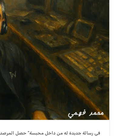
في رسالة جديدة له من داخل محبسة” حصل المرصد ع