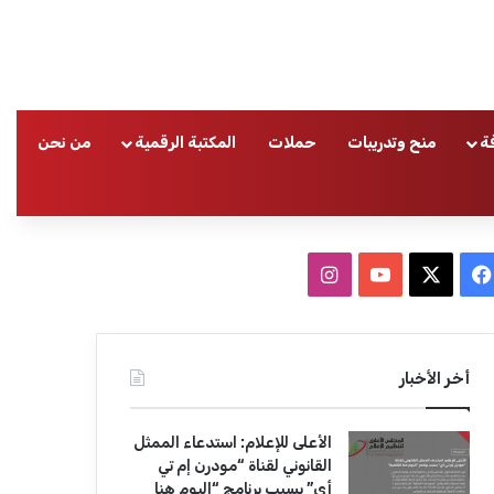
ة
منح وتدريبات
حملات
المكتبة الرقمية
من نحن
ا
ف
ا
ي
X
Y
ن
س
o
س
أخر الأخبار
ب
u
ت
الأعلى للإعلام: استدعاء الممثل
و
T
ق
القانوني لقناة “مودرن إم تي
أي” بسبب برنامج “اليوم هنا