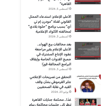
ك
u
ر
القاهرة”
b
ا
أغسطس 5, 2026
الأعلى للإعلام: استدعاء الممثل
e
م
القانوني لقناة “مودرن إم تي
أي” بسبب برنامج “حلوة بلادي”
لمخالفته الأكواد الإعلامية
أغسطس 3, 2026
بعد مخالفات بيع الهواء..
الأعلى للإعلام يقرر مراجعة
عقود الإنتاج المشترك في
جميع القنوات الخاصة وإيقاف
البرامج المخالفة فورًا
أغسطس 3, 2026
التحقق من تصريحات الإعلامي
جابر القرموطي بشأن وقف
القيد في نقابة الصحفيين
يوليو 23, 2026
غدًا.. محكمة جنايات القاهرة
تنظر ثاني جلسات محاكمة رسام