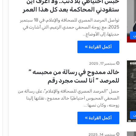
حبس احتياطي بلا ذنب.. ولا أعرف أين
ستقودني المحاكمة بعد كل هذا العمر
تواصل المرصد المصري للصحافة والإعلام، في 18 سبتمبر
2025، مع زوجة الصحفي حمدي الزعيم، التي أشارت في
حديثها، إلى الأوضاع…
ن
أكمل القراءة »
سبتمبر 17, 2025
خالد ممدوح في رسالة من محبسه ”
للمرصد ” أنا لست مجرد رقم
حصل “المرصد المصري للصحافة والإعلام”، على رسالة من
الصحفي المحبوس احتياطيًا خالد ممدوح ، نقلتها إلينا
زوجته ، وكان نصها:…
ن
أكمل القراءة »
سبتمبر 14, 2025