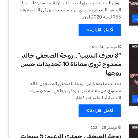
وثق المرصد المصري للصحافة والإعلام، مستجدات حالة
المصور الصحفي حمدي الزعيم، المحبوس في القضية رقم
955 لسنة 2020 أمن…
ن
أكمل القراءة »
ديسمبر 30, 2024
“لا نعرف السبب”.. زوجة الصحفي خالد
ممدوح تروي معاناة 10 تجديدات حبس
زوجها
تحدثت مفيدة كامل، زوجة الصحفي المسجون خالد
ممدوح، عن معاناة كل زيارة لزوجها في السجن سواء
المادية أو النفسية، وكلفة…
ن
أكمل القراءة »
نوفمبر 25, 2024
زوجة الصحفي حمدي الزعيم: 5 سنوات