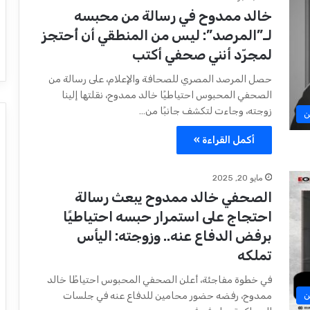
خالد ممدوح في رسالة من محبسه
لـ”المرصد”: ليس من المنطقي أن أُحتجز
لمجرّد أنني صحفي أكتب
حصل المرصد المصري للصحافة والإعلام، على رسالة من
الصحفي المحبوس احتياطيًا خالد ممدوح، نقلتها إلينا
زوجته، وجاءت لتكشف جانبًا من…
ن
أكمل القراءة »
مايو 20, 2025
الصحفي خالد ممدوح يبعث رسالة
احتجاج على استمرار حبسه احتياطيًا
برفض الدفاع عنه.. وزوجته: اليأس
تملكه
في خطوة مفاجئة، أعلن الصحفي المحبوس احتياطًا خالد
ممدوح، رفضه حضور محامين للدفاع عنه في جلسات
ن