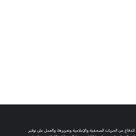
 وحقوقية مستقلة، مسجلة تحت رقم 5805 لسنة 2016، تهدف للدفاع عن الحريات الصحفية والإعلامية وتعزيزها، والعمل على توفير