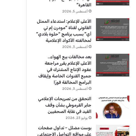
ك
u
ر
القاهرة”
b
ا
أغسطس 5, 2026
الأعلى للإعلام: استدعاء الممثل
e
م
القانوني لقناة “مودرن إم تي
أي” بسبب برنامج “حلوة بلادي”
لمخالفته الأكواد الإعلامية
أغسطس 3, 2026
بعد مخالفات بيع الهواء..
الأعلى للإعلام يقرر مراجعة
عقود الإنتاج المشترك في
جميع القنوات الخاصة وإيقاف
البرامج المخالفة فورًا
أغسطس 3, 2026
التحقق من تصريحات الإعلامي
جابر القرموطي بشأن وقف
القيد في نقابة الصحفيين
يوليو 23, 2026
بوست مضلل – تداول صفحات
على مواقع التواصل الاجتماعي