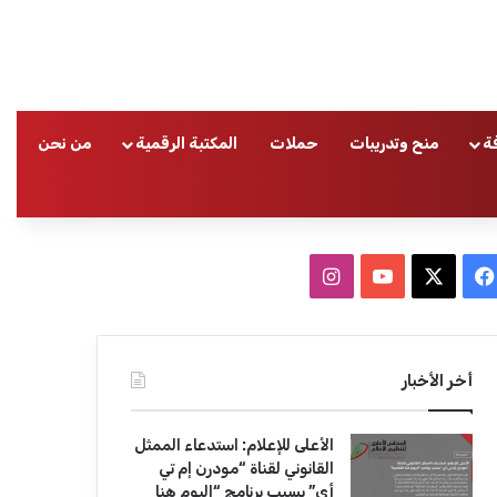
ة
منح وتدريبات
حملات
المكتبة الرقمية
من نحن
ا
ف
ا
ي
X
Y
ن
س
o
س
أخر الأخبار
ب
u
ت
الأعلى للإعلام: استدعاء الممثل
و
T
ق
القانوني لقناة “مودرن إم تي
أي” بسبب برنامج “اليوم هنا