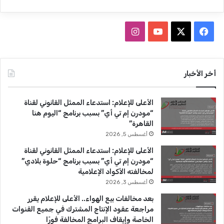
ف
ا
ي
X
Y
ن
س
o
س
أخر الأخبار
ب
u
ت
الأعلى للإعلام: استدعاء الممثل القانوني لقناة
و
T
ق
“مودرن إم تي أي” بسبب برنامج “اليوم هنا
القاهرة”
ك
u
ر
أغسطس 5, 2026
b
ا
الأعلى للإعلام: استدعاء الممثل القانوني لقناة
“مودرن إم تي أي” بسبب برنامج “حلوة بلادي”
e
م
لمخالفته الأكواد الإعلامية
أغسطس 3, 2026
بعد مخالفات بيع الهواء.. الأعلى للإعلام يقرر
مراجعة عقود الإنتاج المشترك في جميع القنوات
الخاصة وإيقاف البرامج المخالفة فورًا