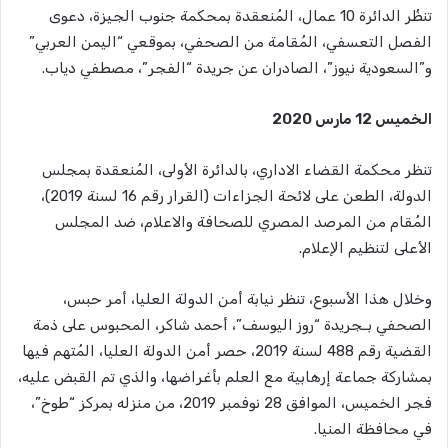
تنظُر الدائرة 10 عمال، المُنعقدة بمحكمة جنوب الجيزة، دعوى
الفصل التعسفي، المُقامة من الصحفي، بموقعي “اليمن العربي”
و”السعودية نيوز”، الصادران عن جريدة “الفجر”، مصطفي دياب.
الخميس 12 مارس 2020
تنظر محكمة القضاء الاداري، بالدائرة الأولى، المُنعقدة بمجلس
الدولة، الطعن على لائحة الجزاءات (القرار رقم 16 لسنة 2019)،
المُقام من المرصد المصري للصحافة والاعلام، ضد المجلس
الأعلى لتنظيم اﻹعلام.
وخلال هذا الأسبوع، تنظر نيابة أمن الدولة العليا، أمر حبس،
الصحفي بـجريدة “روز اليوسف”، أحمد شاكر، المحبوس على ذمة
القضية رقم 488 لسنة 2019، حصر أمن الدولة العليا، المُتهم فيها
بمشاركة جماعة إرهابية مع العلم بأغراضها، والذي تم القبض عليه،
فجر الخميس، الموافق 28 نوفمبر 2019، من منزله بمركز “طوخ”،
في محافظة المنيا.