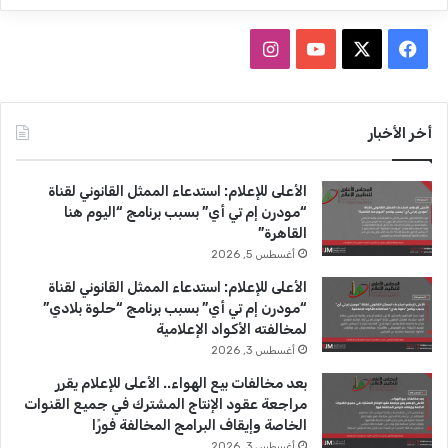
ف
ا
ي
X
Y
ن
س
o
س
أخر الأخبار
ب
u
ت
الأعلى للإعلام: استدعاء الممثل القانوني لقناة
و
T
ق
“مودرن إم تي أي” بسبب برنامج “اليوم هنا
القاهرة”
ك
u
ر
أغسطس 5, 2026
b
ا
الأعلى للإعلام: استدعاء الممثل القانوني لقناة
“مودرن إم تي أي” بسبب برنامج “حلوة بلادي”
e
م
لمخالفته الأكواد الإعلامية
أغسطس 3, 2026
بعد مخالفات بيع الهواء.. الأعلى للإعلام يقرر
مراجعة عقود الإنتاج المشترك في جميع القنوات
الخاصة وإيقاف البرامج المخالفة فورًا
أغسطس 3, 2026