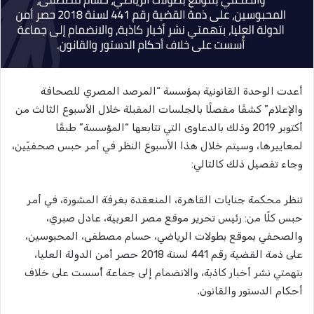
أعدت الوحدة القانونية بمؤسسة “المرصد المصري للصحافة
والإعلام” كشفًا مفصلًا بالجلسات المقبلة خلال الأسبوع الثالث من
أكتوبر 2019 وذلك بالدعاوى التي تتابعها “المؤسسة” طبقًا
لمعاييرها، وسيتم خلال هذا اﻷسبوع النظر في أمر حبس صحفيّين،
وجاء تفصيل ذلك كالتالي:
تنظر محكمة جنايات القاهرة، المنعقدة بغرفة المشورة، في أمر
حبس كلًا من: رئيس تحرير موقع مصر العربية، عادل صبري،
والصحفي بموقع بطولات الرياضي، حسام مصطفى، المحبوسين،
على ذمة القضية رقم 441 لسنة 2018 حصر أمن الدولة العليا،
بتهمتي نشر أخبار كاذبة، والانضمام إلى جماعة أُسست على خلاف
أحكام الدستور والقانون.