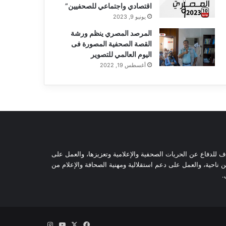
اقتصادي واجتماعي للصحفيين”
يونيو 9, 2023
المرصد المصري ينظم ورشة
القصة الصحفية المصورة فى
اليوم العالمي للتصوير
أغسطس 19, 2022
ثية وحقوقية مستقلة، مسجلة تحت رقم 5805 لسنة 2016، تهدف للدفاع عن الحريات الصحفية والإعلامية وتعزيزها، والعمل على
ناحية، والعمل على دعم استقلالية ومهنية الصحافة والإعلام من
.
‫X
فيسبوك
‫YouTube
انستقرام