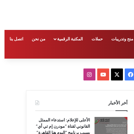
منح وتدريبات
حملات
المكتبة الرقمية
من نحن
اتصل بنا
ف
ا
ي
X
Y
ن
س
o
س
أخر الأخبار
ب
u
ت
الأعلى للإعلام: استدعاء الممثل
و
T
ق
القانوني لقناة “مودرن إم تي أي”
بسبب برنامج “اليوم هنا القاهرة”