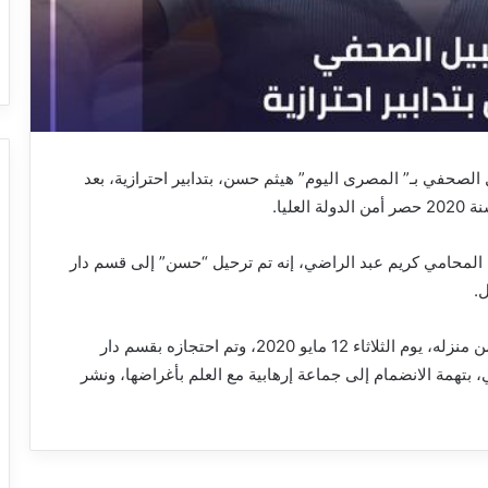
 الصحفي بـ” المصرى اليوم” هيثم حسن، بتدابير احترازية، بعد
المحامي كريم عبد الراضي، إنه تم ترحيل “حسن” إلى قسم دار
ل.
وكانت قوات الأمن، قد ألقت القبض على هيثم حسن، من منزله، يوم الثلاثاء 12 مايو 2020، وتم احتجازه بقسم دار
ي، بتهمة الانضمام إلى جماعة إرهابية مع العلم بأغراضها، ونشر