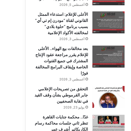
ك
u
ر
أغسطس 5, 2026
b
ا
الأعلى للإعلام: استدعاء الممثل
القانوني لقناة “مودرن إم تي أي”
e
م
بسبب برنامج “حلوة بلادي”
لمخالفته الأكواد الإعلامية
أغسطس 3, 2026
بعد مخالفات بيع الهواء.. الأعلى
للإعلام يقرر مراجعة عقود الإنتاج
المشترك في جميع القنوات
الخاصة وإيقاف البرامج المخالفة
فورًا
أغسطس 3, 2026
التحقق من تصريحات الإعلامي
جابر القرموطي بشأن وقف القيد
في نقابة الصحفيين
يوليو 23, 2026
غدًا.. محكمة جنايات القاهرة
تنظر ثاني جلسات محاكمة رسام
الكاريكاتير أشرف عمر