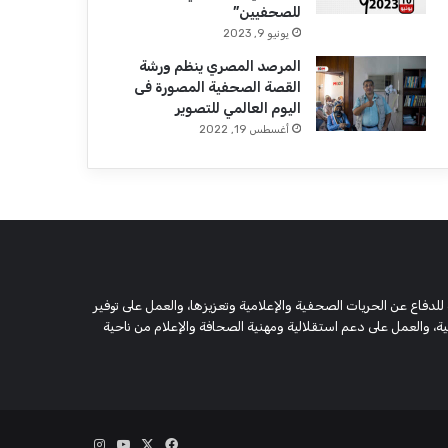
للصحفيين”
يونيو 9, 2023
المرصد المصري ينظم ورشة
القصة الصحفية المصورة فى
اليوم العالمي للتصوير
أغسطس 19, 2022
 وحقوقية مستقلة، مسجلة تحت رقم 5805 لسنة 2016، تهدف للدفاع عن الحريات الصحفية والإعلامية وتعزيزها، والعمل على توفير
 والعمل على دعم استقلالية ومهنية الصحافة والإعلام من ناحية
‫X
فيسبوك
‫YouTube
انستقرام