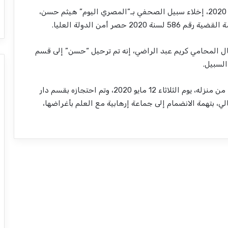
قررت محكمة جنايات القاهرة، اليوم الثلاثاء 3 نوفمبر 2020، إخلاء سبيل الصحفي بـ”المصري اليوم” هيثم حسن،
صر أمن الدولة العليا.
ل المحامي كريم عبد الراضي، إنه تم ترحيل “حسن” إلى قسم
السبيل.
وكانت قوات الأمن، قد ألقت القبض على هيثم حسن، من منزله، يوم الثلاثاء 12 مايو 2020، وتم احتجازه بقسم دار
الي، بتهمة الانضمام إلى جماعة إرهابية مع العلم بأغراضها،