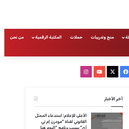
ة
منح وتدريبات
حملات
المكتبة الرقمية
من نحن
ا
ف
ا
ي
X
Y
ن
س
o
س
أخر الأخبار
ب
u
ت
الأعلى للإعلام: استدعاء الممثل
و
T
ق
القانوني لقناة “مودرن إم تي
أي” بسبب برنامج “اليوم هنا