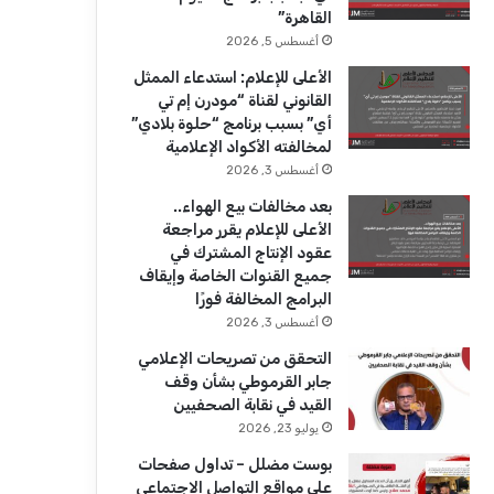
ك
u
ر
القاهرة”
b
ا
أغسطس 5, 2026
الأعلى للإعلام: استدعاء الممثل
e
م
القانوني لقناة “مودرن إم تي
أي” بسبب برنامج “حلوة بلادي”
لمخالفته الأكواد الإعلامية
أغسطس 3, 2026
بعد مخالفات بيع الهواء..
الأعلى للإعلام يقرر مراجعة
عقود الإنتاج المشترك في
جميع القنوات الخاصة وإيقاف
البرامج المخالفة فورًا
أغسطس 3, 2026
التحقق من تصريحات الإعلامي
جابر القرموطي بشأن وقف
القيد في نقابة الصحفيين
يوليو 23, 2026
بوست مضلل – تداول صفحات
على مواقع التواصل الاجتماعي