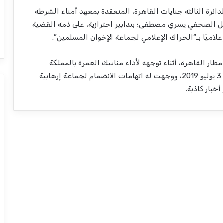
ئرة الثالثة جنايات القاهرة، المنعقدة بمعهد أمناء الشرطة
سمبر 2020، قررت إخلاء سبيل الصحفي يسري مصطفى؛ بتدابير احترازية، على ذمة القضية
ار القاهرة، أثناء توجهه ﻷداء مناسك العمرة بالمملكة
السعودية، وظهر لأول مرة بنيابة أمن الدولة العليا في 3 يوليو 2019، ووجهت له اتهامات الانضمام لجماعة إرهابية
بار كاذبة.