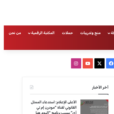
ة
منح وتدريبات
حملات
المكتبة الرقمية
من نحن
ا
ف
ا
ي
X
Y
ن
س
o
س
أخر الأخبار
ب
u
ت
الأعلى للإعلام: استدعاء الممثل
و
T
ق
القانوني لقناة “مودرن إم تي
أي” بسبب برنامج “اليوم هنا