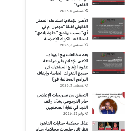
ك
u
ر
القاهرة”
b
ا
أغسطس 5, 2026
الأعلى للإعلام: استدعاء الممثل
e
م
القانوني لقناة “مودرن إم تي
أي” بسبب برنامج “حلوة بلادي”
لمخالفته الأكواد الإعلامية
أغسطس 3, 2026
بعد مخالفات بيع الهواء..
الأعلى للإعلام يقرر مراجعة
عقود الإنتاج المشترك في
جميع القنوات الخاصة وإيقاف
البرامج المخالفة فورًا
أغسطس 3, 2026
التحقق من تصريحات الإعلامي
جابر القرموطي بشأن وقف
القيد في نقابة الصحفيين
يوليو 23, 2026
غدًا.. محكمة جنايات القاهرة
تنظر ثاني جلسات محاكمة رسام