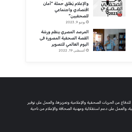
والإعلام يُطلق حملة “أمان
اقتصادي واجتماعي
للصحفيين”
يونيو 9, 2023
المرصد المصري ينظم ورشة
القصة الصحفية المصورة فى
اليوم العالمي للتصوير
أغسطس 19, 2022
 وحقوقية مستقلة، مسجلة تحت رقم 5805 لسنة 2016، تهدف للدفاع عن الحريات الصحفية والإعلامية وتعزيزها، والعمل على توفير
 والعمل على دعم استقلالية ومهنية الصحافة والإعلام من ناحية