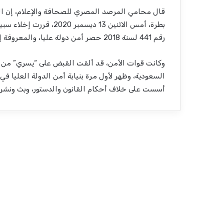
قال محامي المرصد المصري للصحافة والإعلام، إن الدا
بطرة، أمس الاثنين 13 دي
رقم 441 لسنة 2018 حصر أمن دولة عليا، والمعروفة إعلاميًا بـ“الحراك الإعلامي لجماعة الإخوان المسلمين”.
وكانت قوات الأمن، قد ألقت القبض على “يسري” من مط
أسست على خلاف أحكام القانون والدستور، وبث ونشر أخ