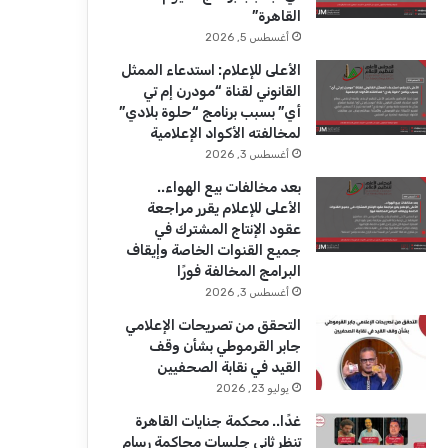
ك
u
ر
القاهرة”
b
ا
أغسطس 5, 2026
الأعلى للإعلام: استدعاء الممثل
e
م
القانوني لقناة “مودرن إم تي
أي” بسبب برنامج “حلوة بلادي”
لمخالفته الأكواد الإعلامية
أغسطس 3, 2026
بعد مخالفات بيع الهواء..
الأعلى للإعلام يقرر مراجعة
عقود الإنتاج المشترك في
جميع القنوات الخاصة وإيقاف
البرامج المخالفة فورًا
أغسطس 3, 2026
التحقق من تصريحات الإعلامي
جابر القرموطي بشأن وقف
القيد في نقابة الصحفيين
يوليو 23, 2026
غدًا.. محكمة جنايات القاهرة
تنظر ثاني جلسات محاكمة رسام