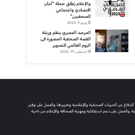
والإعلام يُطلق حملة “أمان
اقتصادي واجتماعي
للصحفيين”
يونيو 9, 2023
المرصد المصري ينظم ورشة
القصة الصحفية المصورة فى
اليوم العالمي للتصوير
أغسطس 19, 2022
 وحقوقية مستقلة، مسجلة تحت رقم 5805 لسنة 2016، تهدف للدفاع عن الحريات الصحفية والإعلامية وتعزيزها، والعمل على توفير
 والعمل على دعم استقلالية ومهنية الصحافة والإعلام من ناحية