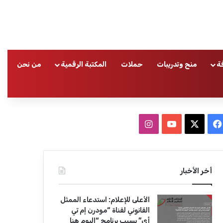
ة
منح وتدريبات
حملات
المكتبة الرقمية
من نحن
ا
ف
ا
ي
X
Y
ن
س
o
س
أخر الأخبار
ب
u
ت
الأعلى للإعلام: استدعاء الممثل
و
T
ق
القانوني لقناة “مودرن إم تي
أي” بسبب برنامج “اليوم هنا