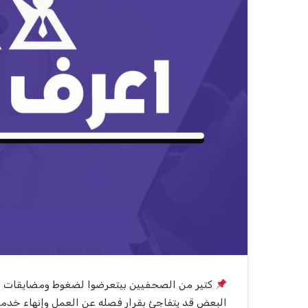
كتير من الصحفيين بيتعرضوا لضغوط ومضايقات خل
البعض قد يتفاجئ بقرار فصله عن العمل وإنهاء خدمت