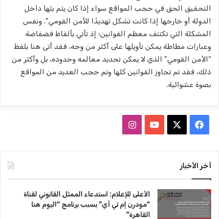
التحقيق الحق في حجب المواقع سواء إذا كان يتم بثها داخل
الدولة أو خارجها إذا كانت تشكل تهديدًا للأمن القومي”. ونفس
المشكلة التي تكتنف معظم القوانين؛ إذ تأتي بألفاظ فضفاضة
وعبارات مطاطة يمكن تأويلها على أكثر من وجه، فقد أتى هنا بلفظ
“الأمن القومي” الذي لا يمكن تحديد معالمه وحدوده، بل وأكثر من
ذلك، فقد تم تجاوز القوانين كلها وتم حجب العديد من المواقع
بصوة عشوائية.
ف
ا
ي
X
Y
ن
س
o
س
أخر الأخبار
ب
u
ت
الأعلى للإعلام: استدعاء الممثل القانوني لقناة
و
T
ق
“مودرن إم تي أي” بسبب برنامج “اليوم هنا
القاهرة”