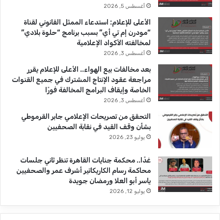
ك
u
ر
أغسطس 5, 2026
b
ا
الأعلى للإعلام: استدعاء الممثل القانوني لقناة
“مودرن إم تي أي” بسبب برنامج “حلوة بلادي”
e
م
لمخالفته الأكواد الإعلامية
أغسطس 3, 2026
بعد مخالفات بيع الهواء.. الأعلى للإعلام يقرر
مراجعة عقود الإنتاج المشترك في جميع القنوات
الخاصة وإيقاف البرامج المخالفة فورًا
أغسطس 3, 2026
التحقق من تصريحات الإعلامي جابر القرموطي
بشأن وقف القيد في نقابة الصحفيين
يوليو 23, 2026
غدًا.. محكمة جنايات القاهرة تنظر ثاني جلسات
محاكمة رسام الكاريكاتير أشرف عمر والصحفيين
ياسر أبو العلا ورمضان جويدة
يوليو 12, 2026