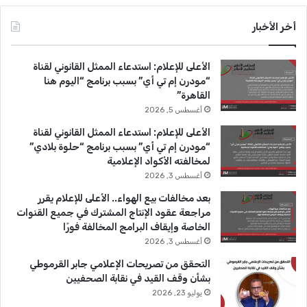
س
o
س
أخر الأخبار
ب
u
ت
الأعلى للإعلام: استدعاء الممثل القانوني لقناة
و
T
ق
“مودرن إم تي أي” بسبب برنامج “اليوم هنا
القاهرة”
ك
u
ر
أغسطس 5, 2026
b
ا
الأعلى للإعلام: استدعاء الممثل القانوني لقناة
“مودرن إم تي أي” بسبب برنامج “حلوة بلادي”
e
م
لمخالفته الأكواد الإعلامية
أغسطس 3, 2026
بعد مخالفات بيع الهواء.. الأعلى للإعلام يقرر
مراجعة عقود الإنتاج المشترك في جميع القنوات
الخاصة وإيقاف البرامج المخالفة فورًا
أغسطس 3, 2026
التحقق من تصريحات الإعلامي جابر القرموطي
بشأن وقف القيد في نقابة الصحفيين
يوليو 23, 2026