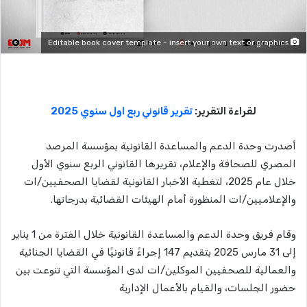
Editable book cover template - insert your own text or graphics
لقراءة التقرير:
تقرير قانوني ربع اول سنوي 2025
أصدرت وحدة الدعم والمساعدة القانونية بمؤسسة المرصد
المصري للصحافة والإعلام، تقريرها القانوني الربع سنوي الأول
خلال عام 2025، لتغطية الأخبار القانونية لقضايا الصحفيين/ات
والإعلاميين/ات المنظورة أمام الهيئات القضائية بدرجاتها.
وقام فريق وحدة الدعم والمساعدة القانونية خلال الفترة من 1 يناير
إلى 31 مارس 2025 بتقديم 147 إجراءً قانونيًا في القضايا الجنائية
والعمالية للصحفيين الموكلين/ات لدى المؤسسة التي تنوعت بين
حضور الجلسات، والقيام بالأعمال الإدارية