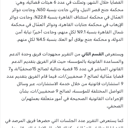
القضايا خلال الشهر، وتمثّلت في عدد 6 هيئات قضائية، وهي:
محكمة جنح قصر النيل، والتي جاءت بنِسبة 50%، وجاءت دوائر
العمّال في محكمة استئناف القاهرة بنسبة 22.8%، وجاءت دوائر
الإرهاب في محكمة جنايات القاهرة، ودوائر العمّال في محكمة
شمال القاهرة بنسبة 9.1% لكلٍ منهم، وجاءت أخيرًا نيابة أمن
الدولة، و محكمة جنح بولاق أبو العلا، بنسبة 4.5% لكلٍ منهم.
ويستعرض
القسم الثاني
من التقرير مجهودات فريق وحدة الدعم
والمساعدة القانونية بالمؤسسة؛ حيث قام الفريق بتقديم الدعم
القانوني المباشر في عدد 15 قضية جنائية لصالح 15صحفيًا/ة، و7
قضايا عمّالية لصالح 7 صحفيين/ات، فيما قام الفريق بتقديم عدد
9 استشارات قانونية من خلال خدمة الاستشارات، عبر وسائل
التواصل المختلفة للمؤسسة، لصالح 9 صحفيين/ات، بشأن
الإجراءات القانونية الصحيحة في أمور متعلّقة بعملهم/ن
الصحفي.
كما يستعرض التقرير عدد الجلسات التي حضرها فريق المرصد في
القضايا الجنائية والعمّالية، وكذلك الأعمال الإدارية التي قام بها