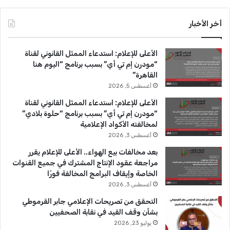
ي
X
Y
ن
س
o
س
أخر الأخبار
ب
u
ت
الأعلى للإعلام: استدعاء الممثل القانوني لقناة
و
T
ق
“مودرن إم تي أي” بسبب برنامج “اليوم هنا
القاهرة”
ك
u
ر
أغسطس 5, 2026
b
ا
الأعلى للإعلام: استدعاء الممثل القانوني لقناة
“مودرن إم تي أي” بسبب برنامج “حلوة بلادي”
e
م
لمخالفته الأكواد الإعلامية
أغسطس 3, 2026
بعد مخالفات بيع الهواء.. الأعلى للإعلام يقرر
مراجعة عقود الإنتاج المشترك في جميع القنوات
الخاصة وإيقاف البرامج المخالفة فورًا
أغسطس 3, 2026
التحقق من تصريحات الإعلامي جابر القرموطي
بشأن وقف القيد في نقابة الصحفيين
يوليو 23, 2026