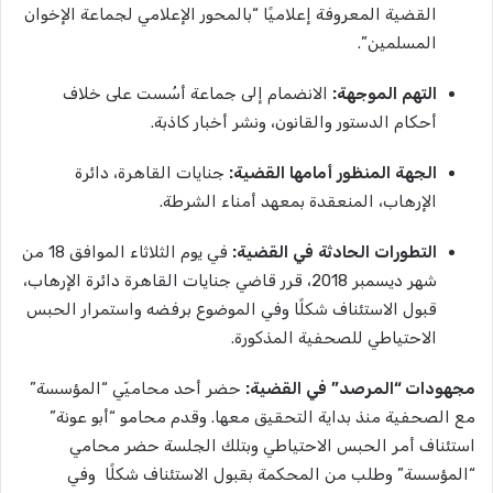
القضية المعروفة إعلاميًا “بالمحور الإعلامي لجماعة الإخوان
المسلمين”.
التهم
الموجهة
:
الانضمام إلى جماعة أسُست على خلاف
أحكام الدستور والقانون، ونشر أخبار كاذبة.
الجهة
المنظور
أمامها
القضية
:
جنايات القاهرة، دائرة
الإرهاب، المنعقدة بمعهد أمناء الشرطة.
التطورات
الحادثة
في
القضية
:
في يوم الثلاثاء الموافق 18 من
شهر ديسمبر 2018، قرر قاضي جنايات القاهرة دائرة الإرهاب،
قبول الاستئناف شكلًا وفي الموضوع برفضه واستمرار الحبس
الاحتياطي للصحفية المذكورة.
مجهودات
“
المرصد”
في
القضية
:
حضر أحد محاميّي “المؤسسة”
مع الصحفية منذ بداية التحقيق معها. وقدم محامو “أبو عونة”
استئناف أمر الحبس الاحتياطي وبتلك الجلسة حضر محامي
“المؤسسة” وطلب من المحكمة بقبول الاستئناف شكلًا وفي