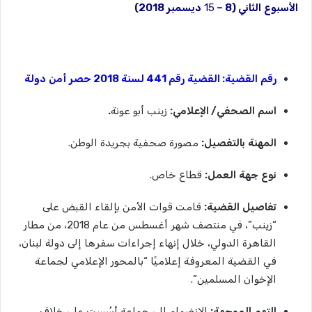
الأسبوع
الثاني
(8 –
15
ديسمبر
2018)
رقم
القضية
:
القضية
رقم
441
لسنة
2018
حصر
أمن
دولة
اسم
الصحفي
/
الإعلامي
:
زينب أبو عونة
.
المهنة
بالتفصيل
:
مصورة صحفية بجريدة الوطن.
نوع
جهة
العمل
:
قطاع خاص.
تفاصيل
القضية
:
قامت قوات الأمن بإلقاء القبض على
“زينب”، في منتصف شهر أغسطس من عام 2018، من مطار
القاهرة الدولي، خلال إنهاء إجراءات سفرها إلى دولة لبنان،
في القضية المعروفة إعلاميًا “بالمحور الإعلامي لجماعة
الإخوان المسلمين”.
التهم
الموجهة
:
الانضمام إلى جماعة أسُست على خلاف