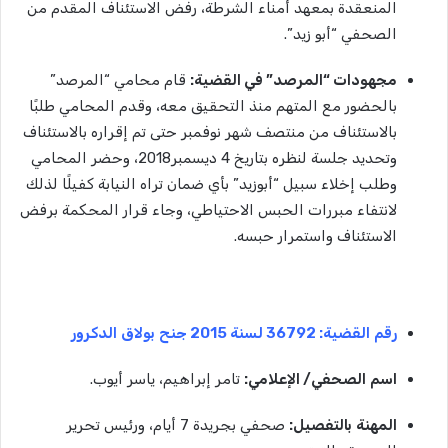
المنعقدة بمعهد أمناء الشرطة، رفض الاستئناف المقدم من
الصحفي “أبو زيد”.
مجهودات “المرصد” في القضية:
قام محامي “المرصد”
بالحضور مع المتهم منذ التحقيق معه، وقدم المحامي طلبًا
بالاستئناف من منتصف شهر نوفمبر حتى تم إقراره بالاستئناف
وتحديد جلسة لنظره بتاريخ 4 ديسمبر2018، وحضر المحامي
وطلب إخلاء سبيل “أبوزيد” بأي ضمان تراه النيابة كفيلًا لذلك
لانتفاء مبررات الحبس الاحتياطي، وجاء قرار المحكمة برفض
الاستئناف واستمرار حبسه.
رقم
القضية
: 36792
لسنة
2015
جنح
بولاق
الدكرور
اسم
الصحفي
/
الإعلامي
:
تامر إبراهيم، ياسر أيوب.
المهنة
بالتفصيل
:
صحفي بجريدة 7 أيام، ورئيس تحرير