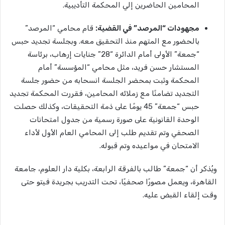
المحامين الحاضرين إلي المحكمة التأديبية.
مجهودات “المرصد” في القضية:
قام محامي “المرصد”
بالحضور مع المتهم منذ التحقيق معه. وبجلسة تجديد حبس
“جمعة” الأولى أمام الدائرة “28” جنايات إرهاب، برئاسة
المستشار حسن فريد، مثل محامي “المؤسسة” أمام
المحكمة وثبت بمحضر الجلسة انسحابه من حضور جلسة
التجديد تضامنًا مع زملائه المحامين، فقررت المحكمة تجديد
حبس “جمعة” 45 يومًا على ذمة التحقيقات، وكذلك حصلت
الوحدة القانونية على صورة رسمية من جدول امتحانات
الصحفي وتم تقديم طلب إلى المحامي العام الأول لأداء
الامتحان في مواعيده وتم قبوله.
ويُذكر أن “جمعة” طالب بالفرقة الرابعة، بكلية دار العلوم، جامعة
القاهرة، ويعمل مصورًا صحفيًا، تحت التدريب بجريدة فيتو حتى
وقت إلقاء القبض عليه.