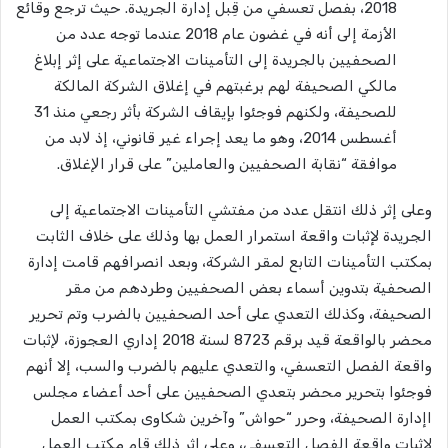
2018، بفصل تعسفي من قِبل إدارة الجريدة. حيث ترجع وقائع
الأزمة إلى أنه في غضون عام 2018 عندما توجه عدد من
الصحفيين بالجريدة إلى التأمينات الاجتماعية على إثر إبلاغ
مالكي الصحيفة لهم برغبتهم في إغلاق الشركة المالكة
للصحيفة، ولكنهم فوجئوا بإيقاف الشركة بأثر رجعي منذ 31
أغسطس 2014، وهو ما يعد إجراء غير قانوني، إذ ﻻبد من
موافقة “نقابة الصحفيين والعاملين” على قرار اﻹغلاق.
وعلى إثر ذلك انتقل عدد من مفتشي التأمينات الاجتماعية إلى
الجريدة لإثبات واقعة استمرار العمل بها وذلك على خلاف الثابت
بمكتب التأمينات التابع لمقر الشركة، وبعد انصرافهم قامت إدارة
الصحفية بتدوين أسماء بعض الصحفيين وطردهم من مقر
الصحيفة، وكذلك التعدي على أحد الصحفيين بالضرب وتم تحرير
محضر بالواقعة قيد برقم 8723 لسنة 2018 إداري العجوزة، ﻹثبات
واقعة الفصل التعسفي، والتعدي عليهم بالضرب والسب، إلا أنهم
فوجئوا بتحرير محضر بتعدي الصحفيين على أحد أعضاء مجلس
اإدارة الصحيفة، وحرر “حواش” وآخرين شكاوى بمكتب العمل
لإثبات واقعة الفصل التعسفي، وعلى إثر ذلك قام مكتب العمل