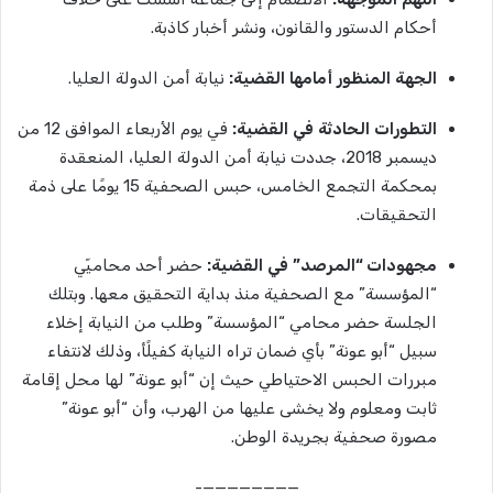
أحكام الدستور والقانون، ونشر أخبار كاذبة.
الجهة
المنظور
أمامها
القضية
:
نيابة أمن الدولة العليا.
التطورات
الحادثة
في
القضية
:
في يوم الأربعاء الموافق 12 من
ديسمبر 2018، جددت نيابة أمن الدولة العليا، المنعقدة
بمحكمة التجمع الخامس، حبس الصحفية 15 يومًا على ذمة
التحقيقات.
مجهودات
“
المرصد”
في
القضية
:
حضر أحد محاميّي
“المؤسسة” مع الصحفية منذ بداية التحقيق معها. وبتلك
الجلسة حضر محامي “المؤسسة” وطلب من النيابة إخلاء
سبيل “أبو عونة” بأي ضمان تراه النيابة كفيلًأ، وذلك لانتفاء
مبررات الحبس الاحتياطي حيث إن “أبو عونة” لها محل إقامة
ثابت ومعلوم ولا يخشى عليها من الهرب، وأن “أبو عونة”
مصورة صحفية بجريدة الوطن.
————————-