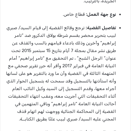
الجريدة، بالترتيب.
نوع
جهة
العمل
:
قطاع خاص.
تفاصيل
القضية
:
ترجع وقائع القضية إلى قيام السيد/ صبري
لبيب بتحرير محضر بقسم شرطة بولاق الدكرور ضد “تامر
إبراهيم” وآخرين وذلك بادعاء قيامهم بالسب والقذف عن
طريق نشر مقال بمجلة 7 أيام بتاريخ 15 سبتمبر 2015 تحت
عنوان” الرجل الشبح” ، تم التحقيق مع “تامر إبراهيم” أمام
النيابة العامة في فبراير 2017 وأقر أنه حرر تقرير صحفي مع
المتهمة الثالثة في القضية وأن ما ورد بالتقرير هو على لسانها
وأنه استأذنها بالتسجيل وقد سمحت له بتسجيل الحوار الذي
أجراه معها، وقدم التسجيل إلى السيد وكيل النائب العام
أثناء التحقيقات التي أجريت معه، وعقب انتهاء التحقيقات
أحالت النيابة العامة “تامر إبراهيم” وباقي المتهمين في
القضية إلى المحاكمة الجنائية ووجهت لهم اتهام قذف
المجني عليه السيد/ صبري لبيب علنًا بطريق الكتابــة.