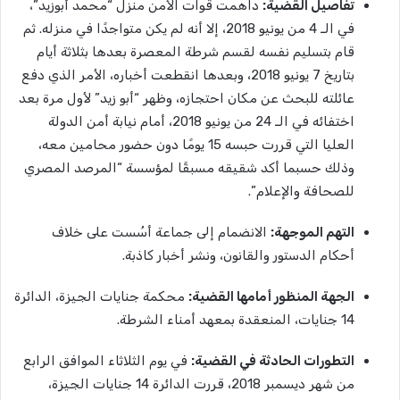
تفاصيل القضية:
داهمت قوات الأمن منزل “محمد أبوزيد”،
في الـ 4 من يونيو 2018، إلا أنه لم يكن متواجدًا في منزله. ثم
قام بتسليم نفسه لقسم شرطة المعصرة بعدها بثلاثة أيام
بتاريخ 7 يونيو 2018، وبعدها انقطعت أخباره، الأمر الذي دفع
عائلته للبحث عن مكان احتجازه، وظهر “أبو زيد” لأول مرة بعد
اختفائه في الـ 24 من يونيو 2018، أمام نيابة أمن الدولة
العليا التي قررت حبسه 15 يومًا دون حضور محامين معه،
وذلك حسبما أكد شقيقه مسبقًا لمؤسسة “المرصد المصري
للصحافة والإعلام”.
التهم الموجهة:
الانضمام إلى جماعة أسُست على خلاف
أحكام الدستور والقانون، ونشر أخبار كاذبة.
الجهة المنظور أمامها القضية:
محكمة جنايات الجيزة، الدائرة
14 جنايات، المنعقدة بمعهد أمناء الشرطة.
التطورات الحادثة في القضية:
في يوم الثلاثاء الموافق الرابع
من شهر ديسمبر 2018، قررت الدائرة 14 جنايات الجيزة،