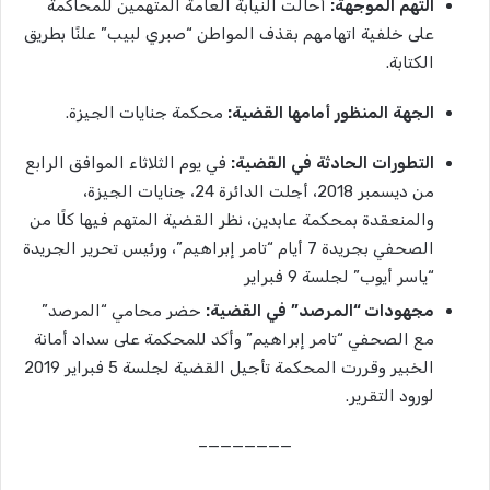
التهم
الموجهة
:
أحالت النيابة العامة المتهمين للمحاكمة
على خلفية اتهامهم بقذف المواطن “صبري لبيب” علنًا بطريق
الكتابة.
الجهة
المنظور
أمامها
القضية
:
محكمة جنايات الجيزة.
التطورات
الحادثة
في
القضية
:
في يوم الثلاثاء الموافق الرابع
من ديسمبر 2018، أجلت الدائرة 24، جنايات الجيزة،
والمنعقدة بمحكمة عابدين، نظر القضية المتهم فيها كلًا من
الصحفي بجريدة 7 أيام “تامر إبراهيم”، ورئيس تحرير الجريدة
“ياسر أيوب” لجلسة 9 فبراير
مجهودات
“
المرصد”
في
القضية
:
حضر محامي “المرصد”
مع الصحفي “تامر إبراهيم” وأكد للمحكمة على سداد أمانة
الخبير وقررت المحكمة تأجيل القضية لجلسة 5 فبراير 2019
لورود التقرير.
———————–