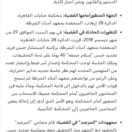
الدستور والقانون، ونشر أخبار كاذبة.
الجهة المنظورأمامها القضية:
محكمة جنايات القاهرة،
الدائرة 28 إرهاب، المنعقدة بمعهد أمناء الشرطة.
التطورات الحادثة في القضية:
في يوم السبت الموافق 29 من
شهر ديسمبر 2018، قررت الدائرة 28 جنايات القاهرة،
المنعقدة بمعهد أمناء الشرطة، برئاسة المستشار حسن فريد
تجديد حبس “إسلام جمعه” 45 يومًا على ذمة التحقيقات،
وبتلك الجلسة لوحت المحكمة بإصدار أمر ضبط وإحضار لعدد
من المتهمين المحدد لهم نظر جلسة تجديد تدابير احترازية،
وعلى الرغم من تواجدهم بمعهد أمناء الشرطة لم تسمح
قوات الأمن لهم بالدخول إلى قاعة المحكمة، وبناءً عليه قرر
المحامون الحاضرون أمام المحكمة جميعًا الانسحاب من
الحضور أمام المحكمة، وهو الأمر الذي أدى إلى إحالة بعض
المحامين الحاضرين إلي المحكمة التأديبية.
مجهودات “المرصد” في القضية:
قام محامي “المرصد”
بالحضور مع المتهم منذ التحقيق معه، وبجلسة تجديد حبس