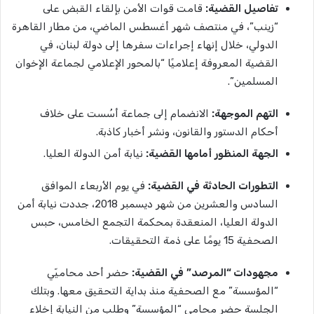
تفاصيل
القضية
:
قامت قوات الأمن بإلقاء القبض على
“زينب”، في منتصف شهر أغسطس الماضي، من مطار القاهرة
الدولي، خلال إنهاء إجراءات سفرها إلى دولة لبنان، في
القضية المعروفة إعلاميًا “بالمحور الإعلامي لجماعة الإخوان
المسلمين”.
التهم
الموجهة
:
الانضمام إلى جماعة أسُست على خلاف
أحكام الدستور والقانون، ونشر أخبار كاذبة.
الجهة
المنظور
أمامها
القضية
:
نيابة أمن الدولة العليا.
التطورات
الحادثة
في
القضية
:
في يوم الأربعاء الموافق
السادس والعشرين من شهر ديسمبر 2018، جددت نيابة أمن
الدولة العليا، المنعقدة بمحكمة التجمع الخامس، حبس
الصحفية 15 يومًا على ذمة التحقيقات.
مجهودات
“
المرصد”
في
القضية
:
حضر أحد محاميّي
“المؤسسة” مع الصحفية منذ بداية التحقيق معها. وبتلك
الجلسة حضر محامي “المؤسسة” وطلب من النيابة إخلاء