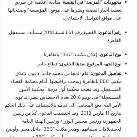
مجهودات “المرصد” في القضية:
متابعة إعلامية عن طريق
تغطية أخبار القضية ونشرها على موقع “المؤسسة” وصفحاتها
على مواقع التواصل الاجتماعي.
رقم الدعوى:
القضية رقم 651 لسنة 2018 مستأنف مستعجل
القاهرة
نوع الدعوى:
إغلاق مكتب “BBC” بالقاهرة
نوع الجهة المرفوع ضدها الدعوى:
قطاع خاص.
تفاصيل الدعوى:
أقام المحامي محمد حامد، دعوى لإغلاق
مكتب BBC بالقاهرة وسحب تراخيصها، أمام محكمة القضاء
المستعجل. وقد قضت محكمة أول درجة “محكمة الأمور
المستعجلة” في يونيو 2018 بعدم الاختصاص بنظر الدعوي،
الأمر الذي دفع المحامي إلى قيامه بالاستئناف على ذلك الحكم
بتاريخ 11 مارس 2018. وقد اختصمت الدعوى كلًا من رئيس
الجمهورية ورئيس مجلس الوزراء ورئيس الهيئة العامة
للاستعلامات بصفاتهم، ومدير مكتب “BBC” داخل مصر. وأوضح
مقيم الدعوى -على حد وصفه- أن مكتب BBC في مصر، ينشر