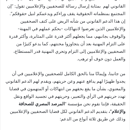
القانوني لهم بمثابة إرسال رسالة للصحفيين والإعلاميين تقول: “إن
المجتمع بمنظماته الحقوقية يقف وراءكم ويدعمكم لنيل حقوقكم”.
إن هذا الدعم القانوني من شأنه الربض على كتف الصحفيين
والإعلاميين الذين تعرضوا لانتهاكات -بحكم عملهم في المهنة-
والوقوف بجانبهم، مما يجعلهم أكثر قدرة على المثابرة، وأكثر قدرة
على التزام المهنية بعد أن يتجاوزوا محنتهم، كما يدعو كثيرًا من
الصحفيين والإعلاميين إلى التزام وتحري المهنية قدر المستطاع،
والعمل دون خوف أو ترهب.
من جانبنا، وإيمانًا منا بالحق الكامل للصحفيين والإعلاميين في أن
يجدوا ظهيرًا لهم يدافع عنهم وعن حريتهم، ويقدم لهم الدعم القانوني
والمعنوي، بشأن ما يقع بحقهم من انتهاكات أو المتهمون في قضايا
تهدد حريتهم في الرأي والتعبير، وحريتهم في تجسيد الواقع ونقل
الحقيقة، فإننا نقوم نحن مؤسسة “
المرصد المصري للصحافة
والإعلام”،
بتقديم الدعم القانوني لكل قضايا الصحفيين والإعلاميين
وذلك عن طريق ثلاثة أنواع من الدعم: