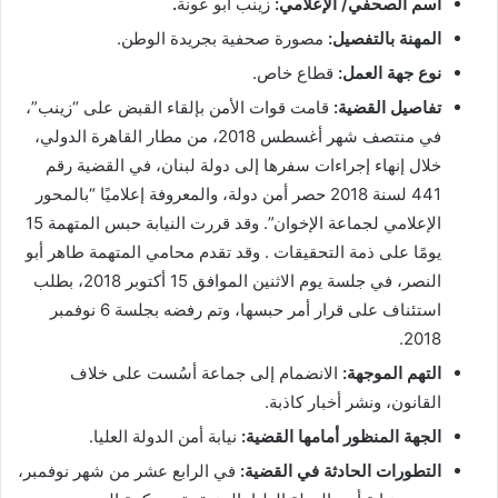
اسم الصحفي/ الإعلامي:
زينب أبو عونة
.
المهنة بالتفصيل:
مصورة صحفية بجريدة الوطن.
نوع جهة العمل:
قطاع خاص.
تفاصيل القضية:
قامت قوات الأمن بإلقاء القبض على “زينب”،
في منتصف شهر أغسطس 2018، من مطار القاهرة الدولي،
خلال إنهاء إجراءات سفرها إلى دولة لبنان، في القضية رقم
441 لسنة 2018 حصر أمن دولة، والمعروفة إعلاميًا “بالمحور
الإعلامي لجماعة الإخوان”. وقد قررت النيابة حبس المتهمة 15
يومًا على ذمة التحقيقات . وقد تقدم محامي المتهمة طاهر أبو
النصر، في جلسة يوم الاثنين الموافق 15 أكتوبر 2018، بطلب
استئناف على قرار أمر حبسها، وتم رفضه بجلسة 6 نوفمبر
2018.
التهم الموجهة:
الانضمام إلى جماعة أسُست على خلاف
القانون، ونشر أخبار كاذبة.
الجهة المنظور أمامها القضية:
نيابة أمن الدولة العليا.
التطورات الحادثة في القضية:
في الرابع عشر من شهر نوفمبر،