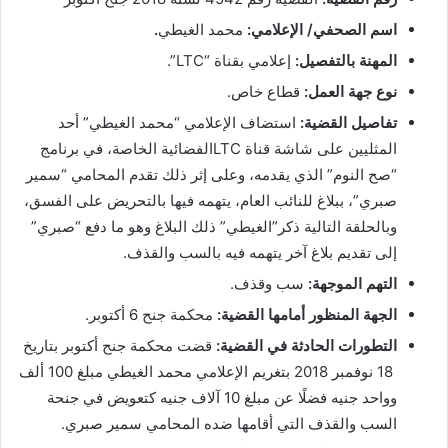
اسم الصحفي/ الإعلامي:
محمد الغيطي
.
المهنة بالتفصيل:
إعلامي بقناة “LTC”.
نوع جهة العمل:
قطاع خاص.
تفاصيل القضية:
استضاف الإعلامي “محمد الغيطي” أحد
المثليين على شاشة قناة LTCالفضائية الخاصة، في برنامج
“صح النوم” الذي يقدمه، وعلى إثر ذلك تقدم المحامي “سمير
صبري”، ببلاغ للنائب العام، يتهمه فيها بالتحريض على الفسق،
وبالحلقة التالية ذكر”الغيطي” ذلك البلاغ وهو ما دفع “صبري”
إلى تقديم بلاغ آخر يتهمه فيه بالسب والقذف.
التهم الموجهة:
سب وقذف.
الجهة المنظور أمامها القضية:
محكمة جنح 6 أكتوبر.
التطورات الحادثة في القضية:
قضت محكمة جنح أكتوبر بتاريخ
18 نوفمبر 2018 بتغريم الإعلامي محمد الغيطي مبلغ 100 ألف
وواحد جنيه فضلًا عن مبلغ 10 آلاف جنيه كتعويض في جنحة
السب والقذف التي أقامها ضده المحامي سمير صبري.