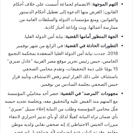
التهم الموجهة:
الانضمام لجماعة أُسست على خلاف أحكام
القانون؛ الغرض منها الدعوة إلى تعطيل أحكام الدستور
والقوانين، ومنع مؤسسات الدولة والسلطات العامة من
ممارسة أعمالها، وبث وإذاعة أخبار كاذبة.
الجهة المنظور أمامها القضية:
نيابة أمن الدولة العليا.
التطورات الحادثة في القضية:
في الرابع من شهر نوفمبر
2018، جددت نيابة أمن الدولة العليا المنعقدة بمحكمة التجمع
الخامس، حبس رئيس تحرير موقع مصر العربية “عادل صبري”
15 يومًا على ذمة التحقيقات، وتقدم محامي الصحفي
باستئناف على ذلك القرار ليتم رفض الاستئناف وتأييد قرار
حبس الصحفي بجلسة السادس من نوفمبر.
مجهودات “المرصد” في القضية:
حضر أحد محاميّيِ المؤسسة
مع المتهم منذ القبض عليه والتحقيق معه، وبجلسة تجديد حبسه
مَثُل محامي المؤسسة وطلب من النيابة إخلاء سبيل “صبري”
بأي ضمان تراه النيابة كفيلًا لذلك أو بأي تدبير احترازي لانتفاء
مبررات الحبس الاحتياطي إذ إنه صحفي نقابي ولديه موطن
معلوم. وقد تم إثبات عدم انضمامه لأي جماعة بل إنه عضو