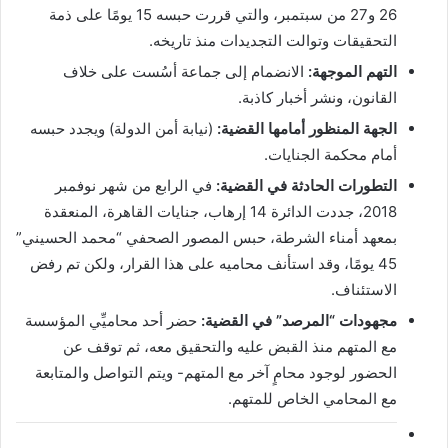
26 و27 من سبتمبر، والتي قررت حبسه 15 يومًا على ذمة
التحقيقات وتوالت التجديدات منذ تاريخه.
التهم الموجهة:
الانضمام إلى جماعة أسُست على خلاف
القانون، ونشر أخبار كاذبة.
الجهة المنظور أمامها القضية:
(نيابة أمن الدولة) ويجدد حبسه
أمام محكمة الجنايات.
التطورات الحادثة في القضية:
في الرابع من شهر نوفمبر
2018، جددت الدائرة 14 إرهاب، جنايات القاهرة، المنعقدة
بمعهد أمناء الشرطة، حبس المصور الصحفي “محمد الحسيني”
45 يومًا، وقد استأنف محاميه على هذا القرار، ولكن تم رفض
الاستئناف.
مجهودات “المرصد” في القضية:
حضر أحد محاميِّي المؤسسة
مع المتهم منذ القبض عليه والتحقيق معه، ثم توقف عن
الحضور لوجود محامٍ آخر مع المتهم- ويتم التواصل والمتابعة
مع المحامي الخاص للمتهم.