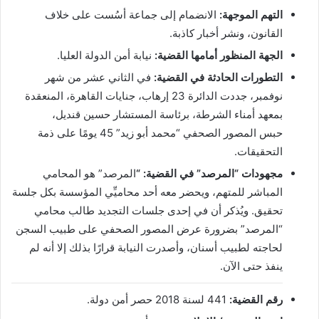
التهم الموجهة:
الانضمام إلى جماعة أسُست على خلاف
القانون، ونشر أخبار كاذبة.
الجهة المنظور أمامها القضية:
نيابة أمن الدولة العليا.
التطورات الحادثة في القضية:
في الثاني عشر من شهر
نوفمبر، جددت الدائرة 23 إرهاب، جنايات القاهرة، المنعقدة
بمعهد أمناء الشرطة، برئاسة المستشار حسين قنديل،
حبس المصور الصحفي “محمد أبو زيد” 45 يومًا على ذمة
التحقيقات.
مجهودات “المرصد” في القضية: “
المرصد” هو المحامي
المباشر للمتهم، ويحضر معه أحد محاميِّي المؤسسة بكل جلسة
تحقيق. ويُذكر أن في إحدى جلسات التجديد طالب محامي
“المرصد” بضرورة عرض المصور الصحفي على طبيب السجن
لحاجته لطبيب أسنان، وأصدرت النيابة قرارًا بذلك إلا أنه لم
ينفذ حتى الآن.
رقم القضية:
441 لسنة 2018 حصر أمن دولة.