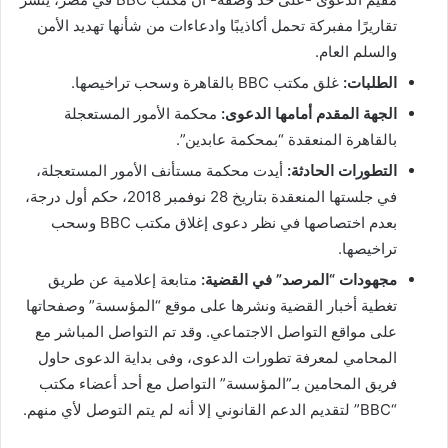
تقاريرًا مفبركة تحمل أكاذيبًا وادعاءات من شأنها تهديد الأمن
والسلم العام.
الطلبات:
غلق مكتب BBC بالقاهرة وسحب تراخيصها.
الجهة المقدم أمامها الدعوى:
محكمة الأمور المستعجلة
بالقاهرة المنعقدة “بمحكمة عابدين”.
التطورات الحادثة:
أيدت محكمة مستأنف الأمور المستعجلة،
في جلستها المنعقدة بتاريخ 28 نوفمبر 2018، حكم أول درجة،
بعدم اختصاصها في نظر دعوى إغلاق مكتب BBC وسحب
تراخيصها.
مجهودات “المرصد” في القضية:
متابعة إعلامية عن طريق
تغطية أخبار القضية ونشرها على موقع “المؤسسة” وصفحاتها
على مواقع التواصل الاجتماعي. وقد تم التواصل المباشر مع
المحامي لمعرفة تطورات الدعوى، وفى بداية الدعوى حاول
فريق المحامين بـ”المؤسسة” التواصل مع أحد أعضاء مكتب
“BBC” لتقديم الدعم القانوني إلا أنه لم يتم التوصل لأي منهم.