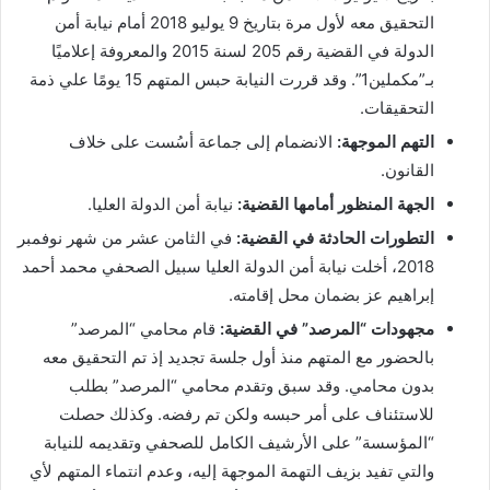
التحقيق معه لأول مرة بتاريخ 9 يوليو 2018 أمام نيابة أمن
الدولة في القضية رقم 205 لسنة 2015 والمعروفة إعلاميًا
بـ”مكملين1”. وقد قررت النيابة حبس المتهم 15 يومًا علي ذمة
التحقيقات.
التهم الموجهة:
الانضمام إلى جماعة أسُست على خلاف
القانون.
الجهة المنظور أمامها القضية:
نيابة أمن الدولة العليا.
التطورات الحادثة في القضية:
في الثامن عشر من شهر نوفمبر
2018، أخلت نيابة أمن الدولة العليا سبيل الصحفي محمد أحمد
إبراهيم عز بضمان محل إقامته.
مجهودات “المرصد” في القضية:
قام محامي “المرصد”
بالحضور مع المتهم منذ أول جلسة تجديد إذ تم التحقيق معه
بدون محامي. وقد سبق وتقدم محامي “المرصد” بطلب
للاستئناف على أمر حبسه ولكن تم رفضه. وكذلك حصلت
“المؤسسة” على الأرشيف الكامل للصحفي وتقديمه للنيابة
والتي تفيد بزيف التهمة الموجهة إليه، وعدم انتماء المتهم لأي