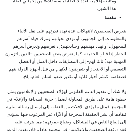
ومتابعة إعلامية لعدد 3 قضايا بنسبة 30% من إجمالي قضايا
هذا الشهر.
مقدمة
يتعرض الصحفيون لانتهاكات عدة تهدد قدرتهم على نقل الأنباء
والمعلومات إلى الجمهور، أو تودي بحياتهم وتترك حياة أسرهم
للمجهول، أو تهدد مهنيتهم وحياديتهم؛ إذ تعرضهم وتعرض أسرهم
للخطر إذا قالوا الحقيقة. كما يتعرض بعض الصحفيين –الذين يلتزمون
المهنية مبدءً ثابتًا لهم- إلى المضايقات داخل العمل أو الفصل
التعسفي أو الاحتجاز أو يتعرضون للاتهام من قِبل أجهزة الدولة بتهم
فضفاضة: كنشر أخبار كاذبة أو تكدير صفو السلم العام..إلخ.
ولا شك أن تقديم الدعم القانوني لهؤلاء الصحفيين والإعلاميين يمثل
خطوة هامة على طريق المحاولة لضمان حرية الصحافة والإعلام في
المجتمع. فمِثل ما يؤدي الإفلات من العقاب إلى إرسال رسالة سلبية
مُفادها أن نشر الحقيقة المحرجة أو الآراء غير المرغوب فيها سيؤدي
إلى إيقاع الناس في المشاكل، وضياع حقوقهم؛ مما يترتب عليه
فقدان ثقة الصحفيين والإعلاميين في مجتمع عادل. فإن تقديم الدعم