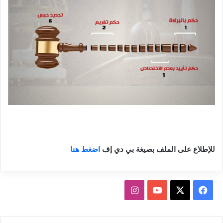
للإطلاع على الملف بصيغة بي دي إف
اضغط هنا
ف
ا
ي
X
Y
ن