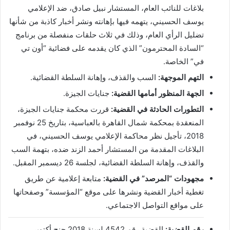
بلاغات للنائب العام، المستشار نبيل صادق، ضد الإعلامي
يوسف الحسيني، يتهمه فيها بإهانته ونشر أخبار كاذبة من شأنها
تضليل الرأي العام، وذلك في ثلاث حلقات منفصلة من برنامج
“السادة المحترمون” الذي كان يقدمه على فضائية “أون تي
في” الخاصة.
التهم الموجهة:
السب والقذف، وإهانة السلطة القضائية.
الجهة المنظور أمامها القضية:
جنايات الجيزة.
التطورات الحادثة في القضية:
قررت محكمة جنايات الجيزة،
المنعقدة بمحكمة شمال القاهرة بالعباسية، بتاريخ 25 نوفمبر
2018، تأجيل نظر محاكمة الإعلامي يوسف الحسيني، في
البلاغات المقدمة من المستشار أحمد الزند ضده، بتهمة السب
والقذف، وإهانة السلطة القضائية، لجلسة 26 ديسمبر المقبل.
مجهودات “المرصد” في القضية:
متابعة إعلامية عن طريق
تغطية أخبار القضية ونشرها على موقع “المؤسسة” وصفحاتها
على مواقع التواصل الاجتماعي.
رقم القضية:
القضية رقم 4542 لسنة 2018 جنح أكتوبر