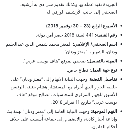
الجريدة تفيد عمله بها وكذلك تقديم سي دي به أرشيف
الصحفي إلى جانب الأرشيف الورقي له.
الأسبوع الرابع (23 – 30 نوفمبر 2018)
رقم القضية:
441 لسنة 2018 حصر أمن دولة.
اسم الصحفي/ الإعلامي:
المعتز محمد شمس الدين عبدالحليم
ودنان، الشهير بـ “معتز ودنان”.
المهنة بالتفصيل:
صحفي بموقع “هاف بوست عربي”.
نوع جهة العمل:
قطاع خاص.
تفاصيل القضية:
وجهت النيابة الاتهام إلى “معتز ودنان” على
خلفية الحوار الذي أجراه مع المستشار هشام جنينة، الرئيس
الأسبق للجهاز المركزي للمحاسبات، لصالح موقع “هاف
بوست عربي” بتاريخ 11 فبراير 2018.
التهم الموجهة:
وجهت النيابة العامة إلى “معتز ودنان” تهمة بث
وإذاعة أخبار كاذبة، والانضمام إلى جماعة أُسست على خلاف
أحكام القانون.