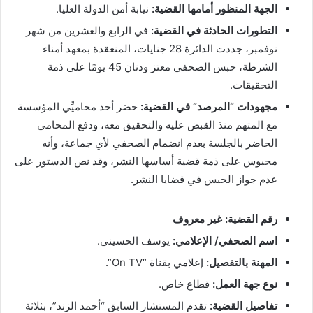
الجهة المنظور أمامها القضية:
نيابة أمن الدولة العليا.
التطورات الحادثة في القضية:
في الرابع والعشرين من شهر
نوفمبر، جددت الدائرة 28 جنايات، المنعقدة بمعهد أمناء
الشرطة، حبس الصحفي معتز ودنان 45 يومًا على ذمة
التحقيقات.
مجهودات “المرصد” في القضية:
حضر أحد محاميِّي المؤسسة
مع المتهم منذ القبض عليه والتحقيق معه، ودفع المحامي
الحاضر بالجلسة بعدم انضمام الصحفي لأي جماعة، وأنه
محبوس على ذمة قضية أساسها النشر، وقد نص الدستور على
عدم جواز الحبس في قضايا النشر.
رقم القضية: غير معروف
اسم الصحفي/ الإعلامي:
يوسف الحسيني.
المهنة بالتفصيل:
إعلامي بقناة “On TV”.
نوع جهة العمل:
قطاع خاص.
تفاصيل القضية:
تقدم المستشار السابق “أحمد الزند”، بثلاثة