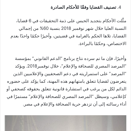
تصنيف القضايا وفقًا للأحكام الصادرة
مثَّلت الأحكام بتجديد الحبس على ذمة التحقيقات في 6 قضايا،
النسبة العليا خلال شهر نوفمبر 2018 بنسبة 60% من إجمالي
القضايا، تلاها الحكم بالغرامة في قضيتين، وأخيرًا حكمًا واحدًا بعدم
الاختصاص، وحكمًا بالبراءة.
وأخيرًا، فإن ما تم سرده نتاج برنامج “الدعم القانوني” بمؤسسة
“المرصد المصري للصحافة والإعلام”، خلال نوفمبر2018. ويؤكد
“المرصد” على استمراريته في دعم الصحفيين والإعلاميين الذين
يتعرضون لقضايا تتعلق بامتهانهم هذه المهنة، كما يؤكد على حضوره
الدائم لكل من يرغب في استشارة قانونية تتعلق بحقوقه كصحفي أو
كإعلامي، وسيظل “المرصد المصري للصحافة والإعلام” مستمرًا في
أداء رسالته إلى أن تزدهر حرية الصحافة والإعلام في مصر.