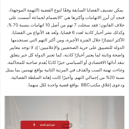
يمكن تصنيف القضايا السابقة وفقًا لنوع القضية (التهمة الموجهة)،
فنجد أن أبرز الاتهامات وأكثرها هي “الانضمام لجماعة أُسست على
خلاف القانون؛ فقد سجلت 7 تهم من أصل 10 اتهامات بنسبة 70 %،
وكذلك نشر أخبار كاذبة لعدد 6 قضايا، وتُعد هذ الأنواع من القضايا،
الأكثر انتشارًا خلال الفترة الأخيرة، ومن أكثر التهم التي تستخدمها
الدولة للتضييق على حرية الصحفيين والإعلاميين؛ إذ لا توجد معايير
واضحة وثابتة لما يعتبر أخبارًا كاذبة، كما تعتبر الدولة كل خبر يتعلق
بنقد أدائها الاقتصادي أو السياسي خبرًا كاذبًا يُقدم صاحبه للمحاكمة.
وجاءت تهمة السب والقذف في المرتبة الثانية بواقع تهمتين بما يمثل
نسبة 20% من إجمالي التهم. وأخيرًا كانت إهانة السلطة القضائية،
ودعوى إغلاق مكتبBBC بواقع قضية واحدة لكل منهما.