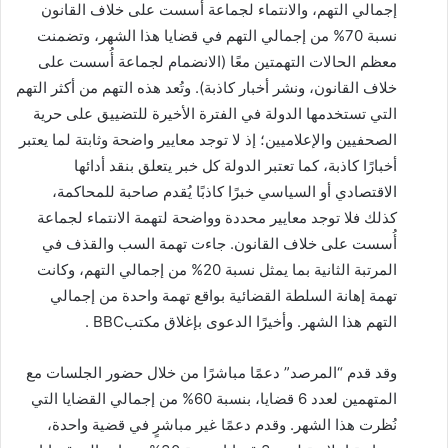
إجمالي التهم، والانتماء لجماعة أُسست على خلاف القانون
نسبة 70% من إجمالي التهم في قضايا هذا الشهر، وتضمنت
معظم الحالات التهمتين معًا (الانضمام لجماعة أُسست على
خلاف القانون، ونشر أخبار كاذبة). وتُعد هذه التهم من أكثر التهم
التي تستخدمها الدولة في الفترة الأخيرة للتضييق على حرية
الصحفيين والإعلاميين؛ إذ لا توجد معايير واضحة وثابتة لما يعتبر
أخبارًا كاذبة، كما تعتبر الدولة كل خبر يتعلق بنقد أدائها
الاقتصادي أو السياسي خبرًا كاذبًا يُقدم صاحبة للمحاكمة،
كذلك فلا توجد معايير محددة وواضحة لتهمة الانتماء لجماعة
أُسست على خلاف القانون. جاءت تهمة السب والقذف في
المرتبة الثانية بما يمثل نسبة 20% من إجمالي التهم، وكانت
تهمة إهانة السلطة القضائية بواقع تهمة واحدة من إجمالي
التهم هذا الشهر. وأخيرًا الدعوى بإغلاق مكتبBBC .
وقد قدم “المرصد” دعمًا مباشرًا من خلال حضور الجلسات مع
المتهمين لعدد 6 قضايا، بنسبة 60% من إجمالي القضايا التي
نُظرت هذا الشهر. وقدم دعمًا غير مباشرٍ في قضية واحدة،