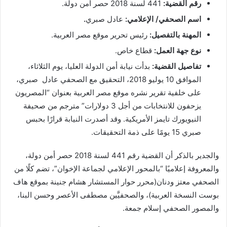
رقم القضية:
441 لسنة 2018 حصر أمن دولة.
اسم الصحفي/ الإعلامي:
عادل صبري
.
المهنة بالتفصيل:
رئيس تحرير موقع مصر العربية.
نوع جهة العمل:
قطاع خاص.
تفاصيل القضية:
بدأت نيابة أمن الدولة العليا، يوم الثلاثاء،
الموافق 10 يوليو 2018، التحقيق مع الصحفي عادل صبري،
على خلفية تقرير نشره موقع مصر العربية بعنوان “المصريون
يزحفون للانتخابات من أجل 3 دولارات” مترجم من صحيفة
النيويورك تايمز الأمريكية. وقد أصدرت النيابة قرارًا بحبس
صبري 15 يومًا على ذمة التحقيقات.
والجدير بالذكر أن القضية رقم 441 لسنة 2018 حصر أمن دولة،
والمعروفة إعلاميًا “بالمحور الإعلامي لجماعة الإخوان”، تضم كلًا من
الصحفي معتز ودنان(محرر حوار المستشار هشام جنينة بموقع هاف
بوست النسخة العربية)، والصحفيَّين مصطفى الأعصر وحسن البنا،
والمصور الصحفي إسلام جمعة.