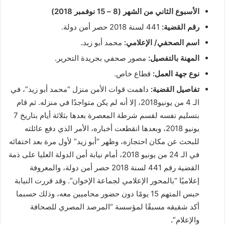
الأسبوع الثاني من الشهر (8 – 15 نوفمبر 2018)
رقم القضية:
441 لسنة 2018 حصر أمن دولة.
اسم الصحفي/ الإعلامي:
محمد أبو زيد
.
المهنة بالتفصيل:
مصور صحفي بجريدة التحرير.
نوع جهة العمل:
قطاع خاص.
تفاصيل القضية:
داهمت قوات الأمن منزل “محمد أبو زيد”، في
الـ 4 من يونيو2018، إلا أنه لم يكن متواجدًا في منزله. ثم قام
بتسليم نفسه لقسم شرطة المعصرة بعدها بثلاثة أيام بتاريخ 7
يونيو 2018، وبعدها انقطعت أخباره، الأمر الذي دفع عائلته
للبحث عن مكان احتجازه، وظهر “أبو زيد” لأول مرة بعد اختفائه
في الـ 24 من يونيو 2018، أمام نيابة أمن الدولة العليا على ذمة
القضية رقم 441 لسنة 2018 حصر أمن دولة، والمعروفة
إعلاميًا “بالمحور الإعلامي لجماعة الإخوان”. وقد قررت النيابة
حبس المتهم 15 يومًا دون حضور محاميين معه، وذلك حسبما
أكد شقيقه مسبقًا لمؤسسة “المرصد المصري للصحافة
والإعلام”
.