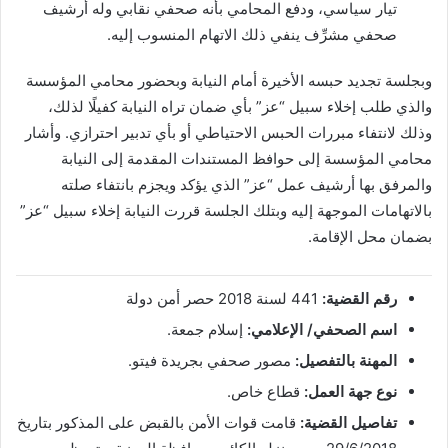
تيار سياسي، ودفع المحامي بأنه صحفي نقابي وله أرشيف
صحفي مشرِّف ينفي ذلك الاتهام المنسوب إليه.
وبجلسة تجديد حبسه الأخيرة أمام النيابة وبحضور محامي المؤسسة
والذي طلب إخلاء سبيل “عز” بأي ضمان تراه النيابة كفيلًا لذلك،
وذلك لانتفاء مبررات الحبس الاحتياطي أو بأي تدبير احترازي. وأشار
محامي المؤسسة إلى حوافظ المستندات المقدمة إلى النيابة
والمرفق بها أرشيف عمل “عز” الذي يؤكد ويجزم بانتفاء صلته
بالاتهامات الموجهة إليه وبتلك الجلسة قررت النيابة إخلاء سبيل “عز”
بضمان محل الإقامة.
رقم القضية:
441 لسنة 2018 حصر أمن دولة
اسم الصحفي/ الإعلامي:
إسلام جمعة.
المهنة بالتفصيل:
مصور صحفي بجريدة فيتو.
نوع جهة العمل:
قطاع خاص.
تفاصيل القضية:
قامت قوات الأمن بالقبض على المذكور بتاريخ