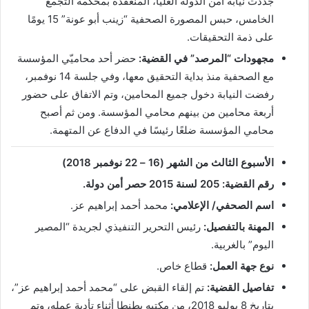
جددت نيابة أمن الدولة العليا، المنعقدة بمحكمة التجمع
الخامس، حبس المصورة الصحفية “زينب أبو عونة” 15 يومًا
على ذمة التحقيقات.
مجهودات “المرصد” في القضية:
حضر أحد محاميّي المؤسسة
مع الصحفية منذ بداية التحقيق معها، وفي جلسة 14 نوفمبر،
رفضت النيابة دخول جميع المحامين، وتم الاتفاق على حضور
أربعة محامين من بينهم محامي المؤسسة. ومن ثم أصبح
محامي المؤسسة ضلعًا رئيسًا في الدفاع عن المتهمة.
الأسبوع الثالث من الشهر (16 – 22 نوفمبر 2018)
رقم القضية: 205 لسنة 2015 حصر أمن دولة
.
اسم الصحفي/ الإعلامي:
محمد أحمد إبراهيم عز.
المهنة بالتفصيل:
رئيس التحرير التنفيذي لجريدة “المصير
اليوم” بالغربية.
نوع جهة العمل:
قطاع خاص.
تفاصيل القضية:
تم إلقاء القبض على “محمد أحمد إبراهيم عز”،
بتاريخ 8 يوليو 2018، من مكتبه بطنطا أثناء تأدية عمله، وتم