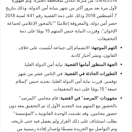
29/6/2018، من منزله الكائن بمحافظة الجيزة، وتم ظهوره
لأول مرة بعد مرور أكثر من شهر بنيابة أمن الدولة، وذلك بتاريخ
7 أغسطس 2018 وذلك على ذمة القضية رقم 441 لسنة 2018
حصر أمن دولة، والمعروفة إعلاميًا “”بالمحور الإعلامي لجماعة
الإخوان”، وقررت النيابة حبس المتهم 15 يومًا على ذمة
التحقيقات.
التهم الموجهة:
الانضمام إلى جماعة أسُست على خلاف
القانون، ونشر أخبار كاذبة.
الجهة المنظور أمامها القضية:
نيابة أمن الدولة العليا.
التطورات الحادثة في القضية:
في الثامن عشر من شهر
نوفمبر، قررت نيابة أمن الدولة العليا، تجديد حبس “إسلام
جمعة” 15 يومًا على ذمة التحقيقات.
مجهودات “المرصد” في القضية:
قام محامي “المرصد”
بالحضور مع المتهم منذ التجديد الأول إذ تم التحقيق معه دون
حضور محامين، وقد تقدمت الوحدة القانونية بـ”المؤسسة”
بطلب استئناف على ذلك القرار ولم يفصل فيه حتى تاريخه،
وتم التواصل مع الجريدة مسبقًا وإصدار إفادة رسمية من