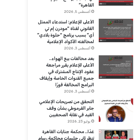
ك
u
ر
القاهرة”
b
ا
أغسطس 5, 2026
الأعلى للإعلام: استدعاء الممثل
e
م
القانوني لقناة “مودرن إم تي
أي” بسبب برنامج “حلوة بلادي”
لمخالفته الأكواد الإعلامية
أغسطس 3, 2026
بعد مخالفات بيع الهواء..
الأعلى للإعلام يقرر مراجعة
عقود الإنتاج المشترك في
جميع القنوات الخاصة وإيقاف
البرامج المخالفة فورًا
أغسطس 3, 2026
التحقق من تصريحات الإعلامي
جابر القرموطي بشأن وقف
القيد في نقابة الصحفيين
يوليو 23, 2026
غدًا.. محكمة جنايات القاهرة
تنظر ثاني جلسات محاكمة رسام