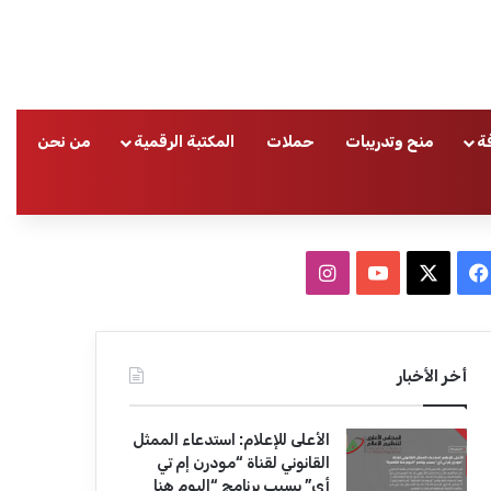
ة
منح وتدريبات
حملات
المكتبة الرقمية
من نحن
ا
ف
ا
ي
X
Y
ن
س
o
س
أخر الأخبار
ب
u
ت
الأعلى للإعلام: استدعاء الممثل
و
T
ق
القانوني لقناة “مودرن إم تي
أي” بسبب برنامج “اليوم هنا