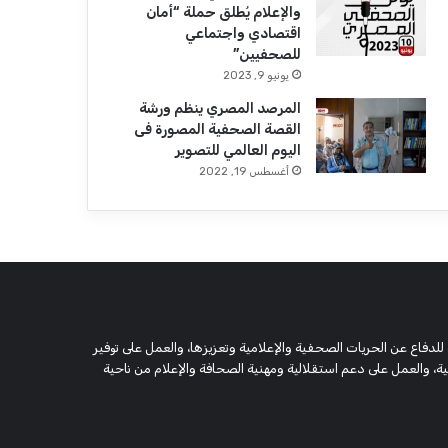
والإعلام يُطلق حملة “أمان
اقتصادي واجتماعي
للصحفيين”
يونيو 9, 2023
المرصد المصري ينظم ورشة
القصة الصحفية المصورة فى
اليوم العالمي للتصوير
أغسطس 19, 2022
 وحقوقية مستقلة، مسجلة تحت رقم 5805 لسنة 2016، تهدف للدفاع عن الحريات الصحفية والإعلامية وتعزيزها، والعمل على توفير
 والعمل على دعم استقلالية ومهنية الصحافة والإعلام من ناحية