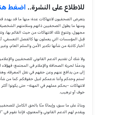
للاطلاع على النشرة..
اضغط هنا
يتعرض الصحفيون لانتهاكات عدة؛ منها ما قد يهدد قدرت
ومنها ما يطول الصحفيين ذاتهم وسلامتهم الشخصية،
مجهول، وتتنوع تلك الانتهاكات من حيث القائم بها، 
قِبل المؤسسات التي يعملون بها كالفصل التعسفي، أو م
أخبار كاذبة من شأنها تكدير اﻷمن والسلم العام، وغي
ولا شك أن تقديم الدعم القانوني للصحفيين والإعلاميي
ودعمًا لحرية الصحافة والإعلام في المجتمع؛ فهؤلاء
إلى من يدافع عنهم وعن حقهم في نقل المعرفة، وهذا ا
لستم وحدكم وأننا ندعمكم لنيل حقوقكم. كما من شأنه
لانتهاكات –بحكم عملهم في المهنة– حتى يكونوا أكثر ق
خوف أو ترهيب.
وبناءً على ما سبق، وإيمانًا منَّا بالحق الكامل للصحف
ويقدم لهم الدعم القانوني والمعنوي، فإننا نقوم في “