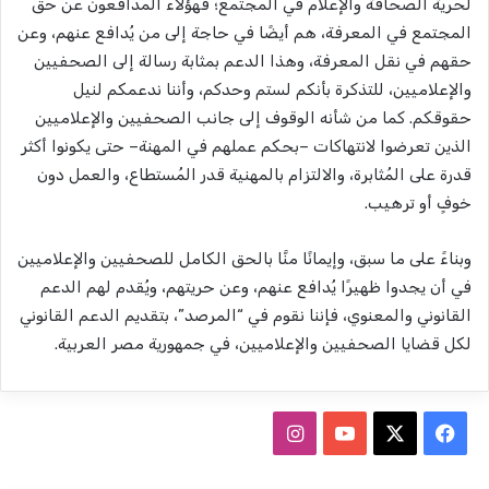
لحرية الصحافة والإعلام في المجتمع؛ فهؤلاء المدافعون عن حق
المجتمع في المعرفة، هم أيضًا في حاجة إلى من يُدافع عنهم، وعن
حقهم في نقل المعرفة، وهذا الدعم بمثابة رسالة إلى الصحفيين
والإعلاميين، للتذكرة بأنكم لستم وحدكم، وأننا ندعمكم لنيل
حقوقكم. كما من شأنه الوقوف إلى جانب الصحفيين والإعلاميين
الذين تعرضوا لانتهاكات –بحكم عملهم في المهنة– حتى يكونوا أكثر
قدرة على المُثابرة، والالتزام بالمهنية قدر المُستطاع، والعمل دون
خوفٍ أو ترهيب.
وبناءً على ما سبق، وإيمانًا منَّا بالحق الكامل للصحفيين والإعلاميين
في أن يجدوا ظهيرًا يُدافع عنهم، وعن حريتهم، ويُقدم لهم الدعم
القانوني والمعنوي، فإننا نقوم في “المرصد”، بتقديم الدعم القانوني
لكل قضايا الصحفيين والإعلاميين، في جمهورية مصر العربية.
ف
ا
ي
X
Y
ن