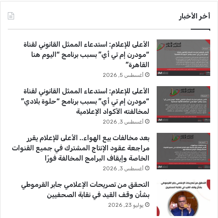
س
o
س
أخر الأخبار
ب
u
ت
الأعلى للإعلام: استدعاء الممثل القانوني لقناة
و
T
ق
“مودرن إم تي أي” بسبب برنامج “اليوم هنا
القاهرة”
ك
u
ر
أغسطس 5, 2026
b
ا
الأعلى للإعلام: استدعاء الممثل القانوني لقناة
“مودرن إم تي أي” بسبب برنامج “حلوة بلادي”
e
م
لمخالفته الأكواد الإعلامية
أغسطس 3, 2026
بعد مخالفات بيع الهواء.. الأعلى للإعلام يقرر
مراجعة عقود الإنتاج المشترك في جميع القنوات
الخاصة وإيقاف البرامج المخالفة فورًا
أغسطس 3, 2026
التحقق من تصريحات الإعلامي جابر القرموطي
بشأن وقف القيد في نقابة الصحفيين
يوليو 23, 2026