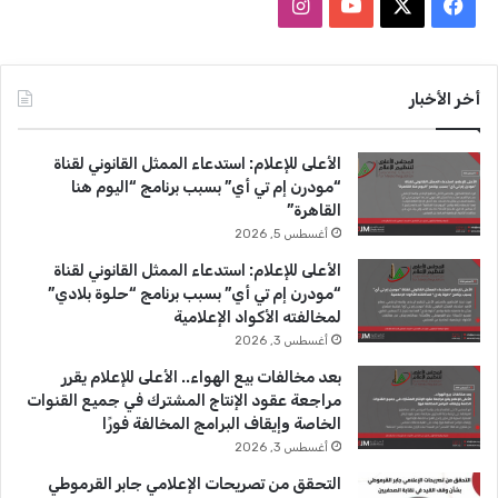
ف
ا
ي
X
Y
ن
س
o
س
أخر الأخبار
ب
u
ت
الأعلى للإعلام: استدعاء الممثل القانوني لقناة
و
T
ق
“مودرن إم تي أي” بسبب برنامج “اليوم هنا
القاهرة”
ك
u
ر
أغسطس 5, 2026
b
ا
الأعلى للإعلام: استدعاء الممثل القانوني لقناة
“مودرن إم تي أي” بسبب برنامج “حلوة بلادي”
e
م
لمخالفته الأكواد الإعلامية
أغسطس 3, 2026
بعد مخالفات بيع الهواء.. الأعلى للإعلام يقرر
مراجعة عقود الإنتاج المشترك في جميع القنوات
الخاصة وإيقاف البرامج المخالفة فورًا
أغسطس 3, 2026
التحقق من تصريحات الإعلامي جابر القرموطي