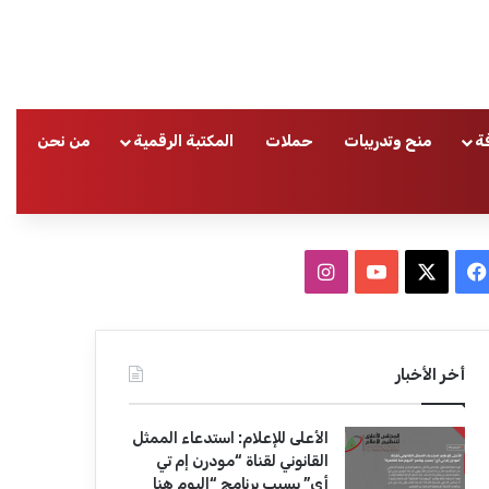
ة
منح وتدريبات
حملات
المكتبة الرقمية
من نحن
ا
ف
ا
ي
X
Y
ن
س
o
س
أخر الأخبار
ب
u
ت
الأعلى للإعلام: استدعاء الممثل
و
T
ق
القانوني لقناة “مودرن إم تي
أي” بسبب برنامج “اليوم هنا