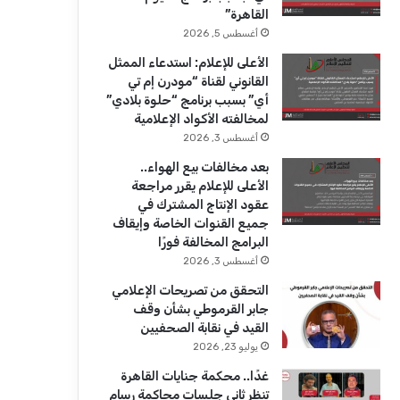
ك
u
ر
القاهرة”
b
ا
أغسطس 5, 2026
الأعلى للإعلام: استدعاء الممثل
e
م
القانوني لقناة “مودرن إم تي
أي” بسبب برنامج “حلوة بلادي”
لمخالفته الأكواد الإعلامية
أغسطس 3, 2026
بعد مخالفات بيع الهواء..
الأعلى للإعلام يقرر مراجعة
عقود الإنتاج المشترك في
جميع القنوات الخاصة وإيقاف
البرامج المخالفة فورًا
أغسطس 3, 2026
التحقق من تصريحات الإعلامي
جابر القرموطي بشأن وقف
القيد في نقابة الصحفيين
يوليو 23, 2026
غدًا.. محكمة جنايات القاهرة
تنظر ثاني جلسات محاكمة رسام