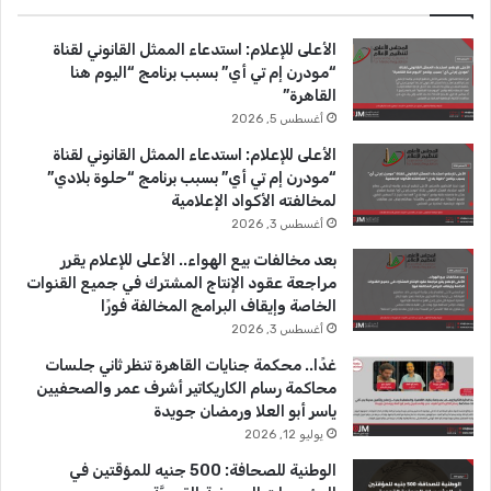
ب
u
ت
الأعلى للإعلام: استدعاء الممثل القانوني لقناة
و
T
ق
“مودرن إم تي أي” بسبب برنامج “اليوم هنا
القاهرة”
ك
u
ر
أغسطس 5, 2026
b
ا
الأعلى للإعلام: استدعاء الممثل القانوني لقناة
“مودرن إم تي أي” بسبب برنامج “حلوة بلادي”
e
م
لمخالفته الأكواد الإعلامية
أغسطس 3, 2026
بعد مخالفات بيع الهواء.. الأعلى للإعلام يقرر
مراجعة عقود الإنتاج المشترك في جميع القنوات
الخاصة وإيقاف البرامج المخالفة فورًا
أغسطس 3, 2026
غدًا.. محكمة جنايات القاهرة تنظر ثاني جلسات
محاكمة رسام الكاريكاتير أشرف عمر والصحفيين
ياسر أبو العلا ورمضان جويدة
يوليو 12, 2026
الوطنية للصحافة: 500 جنيه للمؤقتين في