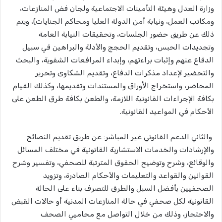
وزارة العدل وهيئة التأمينات الاجتماعية ولجان فض المنازعات،
ومكاتب العمل، ونيابة أمن الدولة العليا ومحاكم الجنايات)، ويتم
ذلك عن طريق حضور الجلسات، وتحقيقات النيابة العامة
وتجديدات الحبس، وتقديم الحجج والأدلة والبراهين في سبيل
الدفاع عنهم وإثبات براءتهم، وإبداء المرافعات الشفوية، والبحث
والتحضير لإعداد مذكرات الدفاع، وتقديم الشكاوى وتحرير
المحاضر، واستخراج اﻷوراق والمستندات وتقديمها، وكذلك القيام
بكافة الإجراءات القانونية اللازمة، والطعن بكافة طرق الطعن على
الأحكام في المواعيد القانونية.
والثاني الدعم القانوني غير المباشر: عن طريق تقديم النصائح
والإرشادات والخدمات الاستشارية القانونية في مختلف المسائل
والوقائع، وشرح وتوضيح الحقوق المترتبة للصحفي، وتفسير وشرح
القوانين والقواعد والتعليمات والأحكام الصادرة، وتزويد
الصحفيين بأفضل السبل والطرق للتصرف بناء على الحالة
القانونية لكل صحفي في حالة المنازعات المدنية أو حالات القبض
والاحتجاز، وذلك من خلال التواصل مع محاميي الصحف