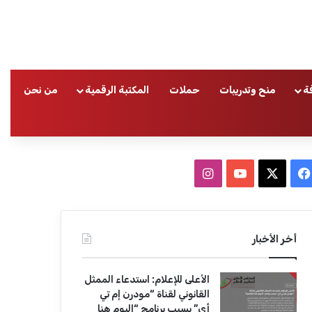
ة
منح وتدريبات
حملات
المكتبة الرقمية
من نحن
ا
ف
ا
ي
X
Y
ن
س
o
س
أخر الأخبار
ب
u
ت
الأعلى للإعلام: استدعاء الممثل
و
T
ق
القانوني لقناة “مودرن إم تي
أي” بسبب برنامج “اليوم هنا