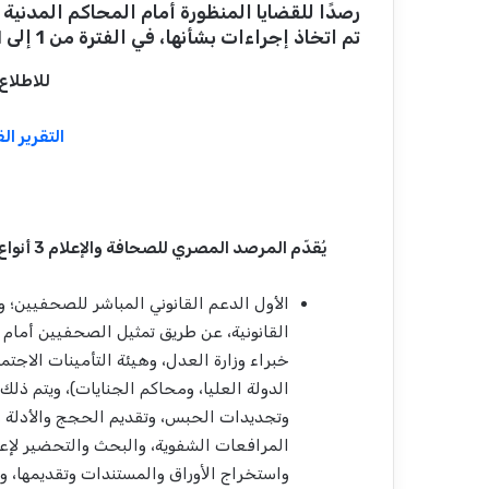
رصدًا للقضايا المنظورة أمام المحاكم المدنية
تم اتخاذ إجراءات بشأنها، في الفترة من 1 إلى 31 يناير 2023.
للاطلاع
التقرير ال
يُقدّم المرصد المصري للصحافة والإعلام 3 أنواع من الدعم:
الأول الدعم القانوني المباشر للصحفيين؛ وذل
القانونية، عن طريق تمثيل الصحفيين أمام 
خبراء وزارة العدل، وهيئة التأمينات الاجت
الدولة العليا، ومحاكم الجنايات)، ويتم ذل
وتجديدات الحبس، وتقديم الحجج والأدلة وا
المرافعات الشفوية، والبحث والتحضير لإع
واستخراج اﻷوراق والمستندات وتقديمها، وكذ