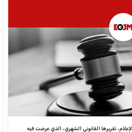
ام، تقريرها القانوني الشهري، الذي عرضت فيه