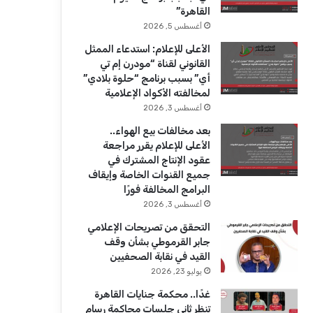
ك
u
ر
القاهرة”
b
ا
أغسطس 5, 2026
الأعلى للإعلام: استدعاء الممثل
e
م
القانوني لقناة “مودرن إم تي
أي” بسبب برنامج “حلوة بلادي”
لمخالفته الأكواد الإعلامية
أغسطس 3, 2026
بعد مخالفات بيع الهواء..
الأعلى للإعلام يقرر مراجعة
عقود الإنتاج المشترك في
جميع القنوات الخاصة وإيقاف
البرامج المخالفة فورًا
أغسطس 3, 2026
التحقق من تصريحات الإعلامي
جابر القرموطي بشأن وقف
القيد في نقابة الصحفيين
يوليو 23, 2026
غدًا.. محكمة جنايات القاهرة
تنظر ثاني جلسات محاكمة رسام