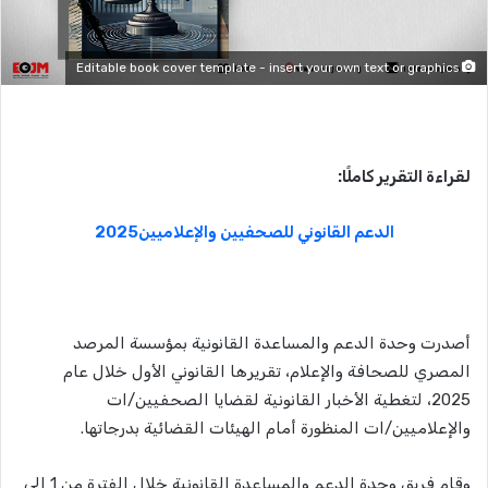
Editable book cover template - insert your own text or graphics
لقراءة التقرير كاملًا:
الدعم القانوني للصحفيين والإعلاميين2025
أصدرت وحدة الدعم والمساعدة القانونية بمؤسسة المرصد
المصري للصحافة والإعلام، تقريرها القانوني الأول خلال عام
2025، لتغطية الأخبار القانونية لقضايا الصحفيين/ات
والإعلاميين/ات المنظورة أمام الهيئات القضائية بدرجاتها.
وقام فريق وحدة الدعم والمساعدة القانونية خلال الفترة من 1 إلى