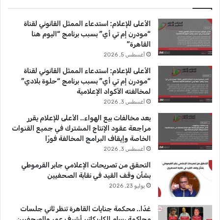
ب
u
ت
الأعلى للإعلام: استدعاء الممثل القانوني لقناة
و
T
ق
“مودرن إم تي أي” بسبب برنامج “اليوم هنا
القاهرة”
ك
u
ر
أغسطس 5, 2026
b
ا
الأعلى للإعلام: استدعاء الممثل القانوني لقناة
“مودرن إم تي أي” بسبب برنامج “حلوة بلادي”
e
م
لمخالفته الأكواد الإعلامية
أغسطس 3, 2026
بعد مخالفات بيع الهواء.. الأعلى للإعلام يقرر
مراجعة عقود الإنتاج المشترك في جميع القنوات
الخاصة وإيقاف البرامج المخالفة فورًا
أغسطس 3, 2026
التحقق من تصريحات الإعلامي جابر القرموطي
بشأن وقف القيد في نقابة الصحفيين
يوليو 23, 2026
غدًا.. محكمة جنايات القاهرة تنظر ثاني جلسات
محاكمة رسام الكاريكاتير أشرف عمر والصحفيين