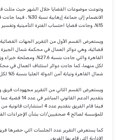
الانضمام إلى جماعة إره
15%، وجاءت قضايا احتساب الفترة التأمينية وتفسير الأحكام العمالية بنسبة 5% لكل منهما.
لكل منهما، كما جاءت دوائر استئناف العمال في محكم
شمال القاهرة ونيابة أمن الدولة العليا بنسبة 5% لكل منهما.
ويستعرض القسم الثاني من التقرير مجهودات فريق وح
فيمَا قام الفريق بتقديم عدد 4
للمؤسسة لصالح 4 صحفيين/ات بشأن الإجراءات القانونية الصحيحة في أمور متعلقة بعملهم/ن الصحفي.
كما يستعرض التقرير عدد الجلسات التي حضرها فريق ا
الإدارية التي قام بها الفريق.