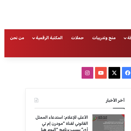
ة
منح وتدريبات
حملات
المكتبة الرقمية
من نحن
ا
ف
ا
ي
X
Y
ن
س
o
س
أخر الأخبار
ب
u
ت
الأعلى للإعلام: استدعاء الممثل
و
T
ق
القانوني لقناة “مودرن إم تي
أي” بسبب برنامج “اليوم هنا