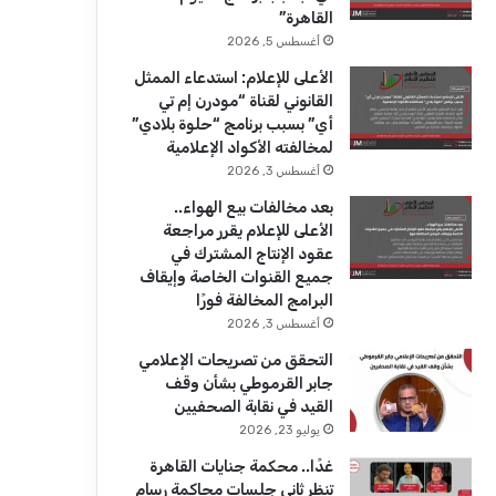
ك
u
ر
القاهرة”
b
ا
أغسطس 5, 2026
الأعلى للإعلام: استدعاء الممثل
e
م
القانوني لقناة “مودرن إم تي
أي” بسبب برنامج “حلوة بلادي”
لمخالفته الأكواد الإعلامية
أغسطس 3, 2026
بعد مخالفات بيع الهواء..
الأعلى للإعلام يقرر مراجعة
عقود الإنتاج المشترك في
جميع القنوات الخاصة وإيقاف
البرامج المخالفة فورًا
أغسطس 3, 2026
التحقق من تصريحات الإعلامي
جابر القرموطي بشأن وقف
القيد في نقابة الصحفيين
يوليو 23, 2026
غدًا.. محكمة جنايات القاهرة
تنظر ثاني جلسات محاكمة رسام