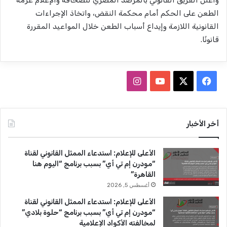
الطعن على الحكم أمام محكمة النقض، واتخاذ الإجراءات
القانونية اللازمة وإيداع أسباب الطعن خلال المواعيد المقررة
قانونًا.
ف
ا
ي
X
Y
ن
س
o
س
أخر الأخبار
ب
u
ت
الأعلى للإعلام: استدعاء الممثل القانوني لقناة
و
T
ق
“مودرن إم تي أي” بسبب برنامج “اليوم هنا
القاهرة”
ك
u
ر
أغسطس 5, 2026
b
ا
الأعلى للإعلام: استدعاء الممثل القانوني لقناة
“مودرن إم تي أي” بسبب برنامج “حلوة بلادي”
e
م
لمخالفته الأكواد الإعلامية