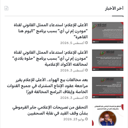
س
o
س
أخر الأخبار
ب
u
ت
الأعلى للإعلام: استدعاء الممثل القانوني لقناة
و
T
ق
“مودرن إم تي أي” بسبب برنامج “اليوم هنا
القاهرة”
ك
u
ر
أغسطس 5, 2026
b
ا
الأعلى للإعلام: استدعاء الممثل القانوني لقناة
“مودرن إم تي أي” بسبب برنامج “حلوة بلادي”
e
م
لمخالفته الأكواد الإعلامية
أغسطس 3, 2026
بعد مخالفات بيع الهواء.. الأعلى للإعلام يقرر
مراجعة عقود الإنتاج المشترك في جميع القنوات
الخاصة وإيقاف البرامج المخالفة فورًا
أغسطس 3, 2026
التحقق من تصريحات الإعلامي جابر القرموطي
بشأن وقف القيد في نقابة الصحفيين
يوليو 23, 2026