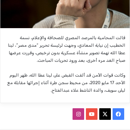
قالت المحامية بالمرصد المصري للصحافة والإعلام، نسمة
الخطيب إن نيابة المعادي، وجهت لرئيسة تحرير “مدى مصر”، لينا
عطا الله تهمة تصوير منشأة عسكرية بدون ترخيص، وقررت عرضها
صباح الغد مره أخرى، بعد ورود تحريات المباحث.
وكانت قوات الأمن قد ألقت القبض على لينا عطا الله، ظهر اليوم
الأحد 17 مايو 2020، من محيط سجن طرة أثناء إجرائها مقابلة مع
ليلى سويف، والدة الناشط علاء عبدالفتاح.
ف
ا
ي
X
Y
ن