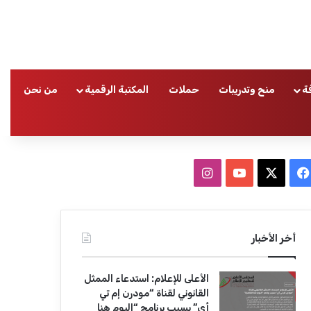
ة
منح وتدريبات
حملات
المكتبة الرقمية
من نحن
ا
ف
ا
ي
X
Y
ن
س
o
س
أخر الأخبار
ب
u
ت
الأعلى للإعلام: استدعاء الممثل
و
T
ق
القانوني لقناة “مودرن إم تي
أي” بسبب برنامج “اليوم هنا