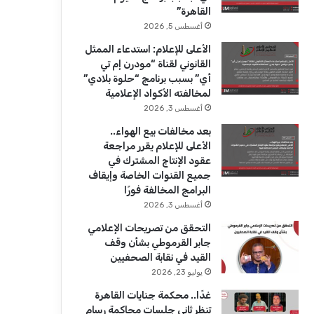
ك
u
ر
القاهرة”
b
ا
أغسطس 5, 2026
الأعلى للإعلام: استدعاء الممثل
e
م
القانوني لقناة “مودرن إم تي
أي” بسبب برنامج “حلوة بلادي”
لمخالفته الأكواد الإعلامية
أغسطس 3, 2026
بعد مخالفات بيع الهواء..
الأعلى للإعلام يقرر مراجعة
عقود الإنتاج المشترك في
جميع القنوات الخاصة وإيقاف
البرامج المخالفة فورًا
أغسطس 3, 2026
التحقق من تصريحات الإعلامي
جابر القرموطي بشأن وقف
القيد في نقابة الصحفيين
يوليو 23, 2026
غدًا.. محكمة جنايات القاهرة
تنظر ثاني جلسات محاكمة رسام