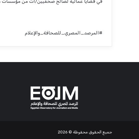
في قضايا عمالية لصالح صحفيين/ات من مؤسسات م
#المرصد_المصري_للصحافة_والإعلام
جميع الحقوق محفوظة
© 2026