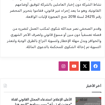
نشاط الشركة دون إخبار العاملين بالشركة لتوفيق أوضاعهم
القانونية، وهو ما يعد إجراء غير قانوني، فقاموا بتحرير المحضر
رقم 24215 لسنة 2018 جنح العجوزة لإثبات الواقعة.
وقدم الصحفي نصر عبدالله شكوى لمكتب العمل لتضرره من
فصله تعسفياً دون مبرر أو مسوغ قانوني ولصرف الأجر الشهري
والحوافز وبدل مهلة الإخطار ولتسوية النزاع بالطرق الودية ولتعذر
التسوية تم إحالة الشكوى للمحكمة بالدعوى الماثلة.
ف
ا
ي
X
Y
ن
س
o
س
أخر الأخبار
ب
u
ت
الأعلى للإعلام: استدعاء الممثل القانوني لقناة
و
T
ق
“مودرن إم تي أي” بسبب برنامج “اليوم هنا