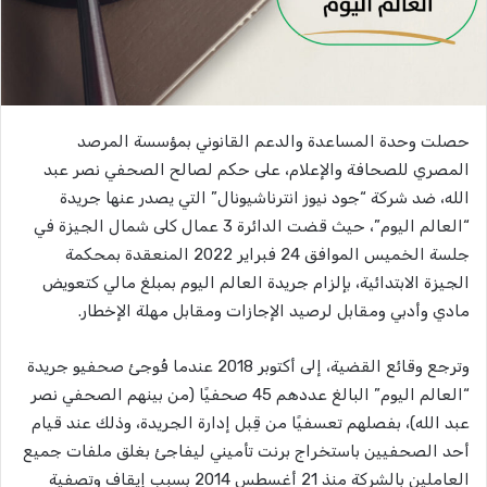
حصلت وحدة المساعدة والدعم القانوني بمؤسسة المرصد
المصري للصحافة والإعلام، على حكم لصالح الصحفي نصر عبد
الله، ضد شركة “جود نيوز انترناشيونال” التي يصدر عنها جريدة
“العالم اليوم”، حيث قضت الدائرة 3 عمال كلى شمال الجيزة في
جلسة الخميس الموافق 24 فبراير 2022 المنعقدة بمحكمة
الجيزة الابتدائية، بإلزام جريدة العالم اليوم بمبلغ مالي كتعويض
مادي وأدبي ومقابل لرصيد الإجازات ومقابل مهلة الإخطار.
وترجع وقائع القضية، إلى أكتوبر 2018 عندما فُوجئ صحفيو جريدة
“العالم اليوم” البالغ عددهم 45 صحفيًا (من بينهم الصحفي نصر
عبد الله)، بفصلهم تعسفيًا من قِبل إدارة الجريدة، وذلك عند قيام
أحد الصحفيين باستخراج برنت تأميني ليفاجئ بغلق ملفات جميع
العاملين بالشركة منذ 21 أغسطس 2014 بسبب إيقاف وتصفية