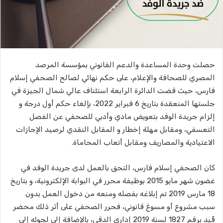
حصلت وحدة المساعدة والدعم القانوني بمؤسسة المرصد
المصري للصحافة والإعلام، على حكم نهائي لصالح الصحفي إسلام
فارس، حيث قضت الدائرة الرابعة استئناف عالي شمال الجيزة في
جلستها المنعقدة بتاريخ 6 فبراير 2022، بإلغاء حكم أول درجة و
إلزام جريدة الوفد بتعويض مادي وأدبي للصحفي عن الفصل
التعسفي، ومقابل مهلة إخطار و المقابل النقدي لرصيد الإجازات
الاعتيادية والمصاريف ومقابل أتعاب المحاماة.
كان الصحفي إسلام فارس، التحق بالعمل لدى جريدة الوفد في
غضون شهر مايو 2015 بوظيفة محرر في البوابة الإلكترونية، و بتاريخ
18 مارس 2019 تم إبلاغه بفصله ومنعه من دخول العمل بدون
سبب مشروع أو مسوغ قانوني، فحرر الصحفي على أثر ذلك محضر
قُيد برقم 1827 لسنة 2019 إداري الدقي، بالإضافة إلى لجوئه إلى