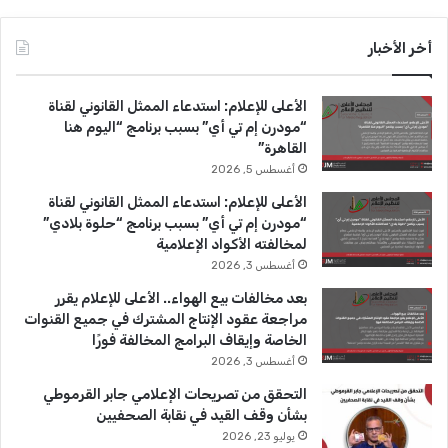
ي
X
Y
ن
س
o
س
أخر الأخبار
ب
u
ت
الأعلى للإعلام: استدعاء الممثل القانوني لقناة
و
T
ق
“مودرن إم تي أي” بسبب برنامج “اليوم هنا
القاهرة”
ك
u
ر
أغسطس 5, 2026
b
ا
الأعلى للإعلام: استدعاء الممثل القانوني لقناة
“مودرن إم تي أي” بسبب برنامج “حلوة بلادي”
e
م
لمخالفته الأكواد الإعلامية
أغسطس 3, 2026
بعد مخالفات بيع الهواء.. الأعلى للإعلام يقرر
مراجعة عقود الإنتاج المشترك في جميع القنوات
الخاصة وإيقاف البرامج المخالفة فورًا
أغسطس 3, 2026
التحقق من تصريحات الإعلامي جابر القرموطي
بشأن وقف القيد في نقابة الصحفيين
يوليو 23, 2026