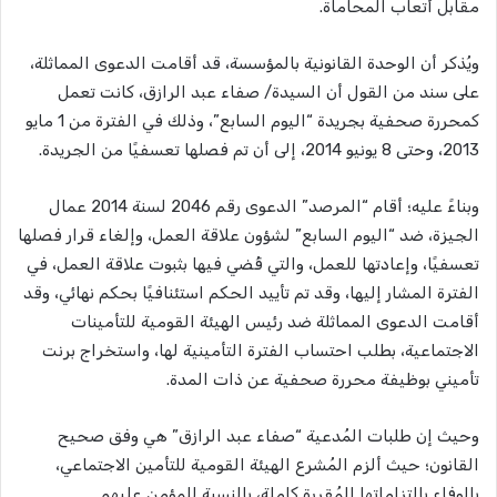
مقابل أتعاب المحاماة.
ويُذكر أن الوحدة القانونية بالمؤسسة، قد أقامت الدعوى المماثلة،
على سند من القول أن السيدة/ صفاء عبد الرازق، كانت تعمل
كمحررة صحفية بجريدة “اليوم السابع”، وذلك في الفترة من 1 مايو
2013، وحتى 8 يونيو 2014، إلى أن تم فصلها تعسفيًا من الجريدة.
وبناءً عليه؛ أقام “المرصد” الدعوى رقم 2046 لسنة 2014 عمال
الجيزة، ضد “اليوم السابع” لشؤون علاقة العمل، وإلغاء قرار فصلها
تعسفيًا، وإعادتها للعمل، والتي قُضي فيها بثبوت علاقة العمل، في
الفترة المشار إليها، وقد تم تأييد الحكم استئنافيًا بحكم نهائي، وقد
أقامت الدعوى المماثلة ضد رئيس الهيئة القومية للتأمينات
الاجتماعية، بطلب احتساب الفترة التأمينية لها، واستخراج برنت
تأميني بوظيفة محررة صحفية عن ذات المدة.
وحيث إن طلبات المُدعية “صفاء عبد الرازق” هي وفق صحيح
القانون؛ حيث ألزم المُشرع الهيئة القومية للتأمين الاجتماعي،
بالوفاء بالتزاماتها المُقررة كاملة، بالنسبة للمؤمن عليهم