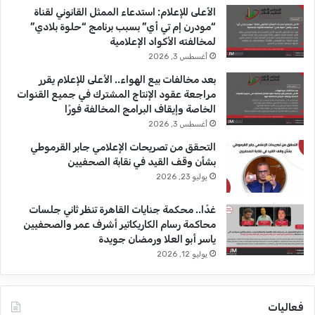
b
ا
الأعلى للإعلام: استدعاء الممثل القانوني لقناة
“مودرن إم تي أي” بسبب برنامج “حلوة بلادي”
e
م
لمخالفته الأكواد الإعلامية
أغسطس 3, 2026
بعد مخالفات بيع الهواء.. الأعلى للإعلام يقرر
مراجعة عقود الإنتاج المشترك في جميع القنوات
الخاصة وإيقاف البرامج المخالفة فورًا
أغسطس 3, 2026
التحقق من تصريحات الإعلامي جابر القرموطي
بشأن وقف القيد في نقابة الصحفيين
يوليو 23, 2026
غدًا.. محكمة جنايات القاهرة تنظر ثاني جلسات
محاكمة رسام الكاريكاتير أشرف عمر والصحفيين
ياسر أبو العلا ورمضان جويدة
يوليو 12, 2026
فعاليات