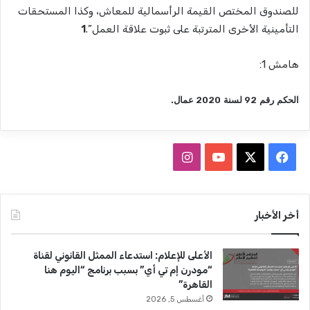
للصندوق المختص القيمة الرأسمالية للمعاش، وكذا المستحقات
التأمينية الأخرى المترتبة على ثبوت علاقة العمل”.
1
هامش 1:
الحكم رقم
92
لسنة
2020
عمال
.
ف
ا
ي
X
Y
ن
س
o
س
أخر الأخبار
ب
u
ت
الأعلى للإعلام: استدعاء الممثل القانوني لقناة
و
T
ق
“مودرن إم تي أي” بسبب برنامج “اليوم هنا
القاهرة”
ك
u
ر
أغسطس 5, 2026