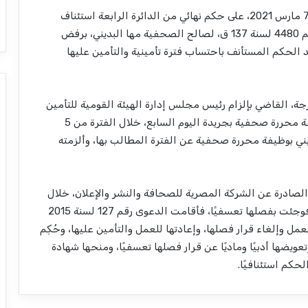
حصل المرصد المصري للصحافة والإعلام، يوم الأحد 7 مارس 2021، على حكم نهائي من الدائرة الرابعة استئناف
عالٍِِ، المنعقدة بمحكمة شمال الجيزة، في الدعوى رقم 4480 لسنة 137 ق، لصالح الصحفية مها البديني، برفض
يد الحكم المستأنف باحتساب فترة تأمينية والتأمين عليها
، القاضي بإلزام رئيس مجلس إدارة الهيئة القومية للتأمين
الاجتماعي، بالتأمين على الصحفية مها البديني، بوظيفة محررة صحفية بجريدة اليوم السابع، خلال الفترة من 5
20، واستخراج برنت تأميني بوظيفة محررة صحفية عن الفترة المطالب بها، وألزمته
الصادرة عن الشركة المصرية للصحافة والنشر والإعلان، خلال
الفترة من 8 ديسمبر 2013 إلى 1 ديسمبر 2014، حيث فوجئت بفصلها تعسفيًا، فأقامت الدعوى رقم 127 لسنة 2015
مل وإلغاء قرار فصلها، وإعادتها للعمل والتأمين عليها، وحُكِم
يضها أدبيًا وماديًا عن قرار فصلها تعسفيًا، ومنحها شهادة
حكم استئنافيًا.