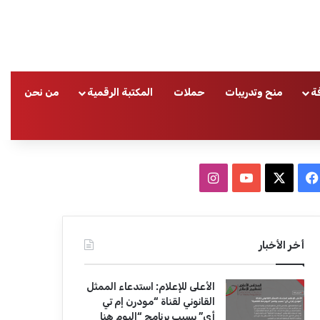
ة
منح وتدريبات
حملات
المكتبة الرقمية
من نحن
ا
ف
ا
ي
X
Y
ن
س
o
س
أخر الأخبار
ب
u
ت
الأعلى للإعلام: استدعاء الممثل
و
T
ق
القانوني لقناة “مودرن إم تي
أي” بسبب برنامج “اليوم هنا