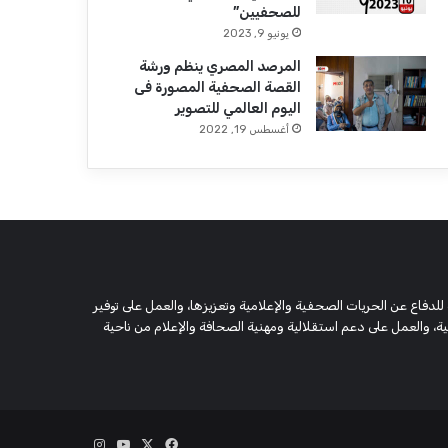
للصحفيين”
يونيو 9, 2023
المرصد المصري ينظم ورشة
القصة الصحفية المصورة فى
اليوم العالمي للتصوير
أغسطس 19, 2022
 وحقوقية مستقلة، مسجلة تحت رقم 5805 لسنة 2016، تهدف للدفاع عن الحريات الصحفية والإعلامية وتعزيزها، والعمل على توفير
 والعمل على دعم استقلالية ومهنية الصحافة والإعلام من ناحية
‫X
فيسبوك
‫YouTube
انستقرام