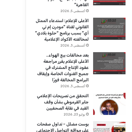
ك
u
ر
القاهرة”
b
ا
أغسطس 5, 2026
الأعلى للإعلام: استدعاء الممثل
e
م
القانوني لقناة “مودرن إم تي
أي” بسبب برنامج “حلوة بلادي”
لمخالفته الأكواد الإعلامية
أغسطس 3, 2026
بعد مخالفات بيع الهواء..
الأعلى للإعلام يقرر مراجعة
عقود الإنتاج المشترك في
جميع القنوات الخاصة وإيقاف
البرامج المخالفة فورًا
أغسطس 3, 2026
التحقق من تصريحات الإعلامي
جابر القرموطي بشأن وقف
القيد في نقابة الصحفيين
يوليو 23, 2026
بوست مضلل – تداول صفحات
على مواقع التواصل الاجتماعي