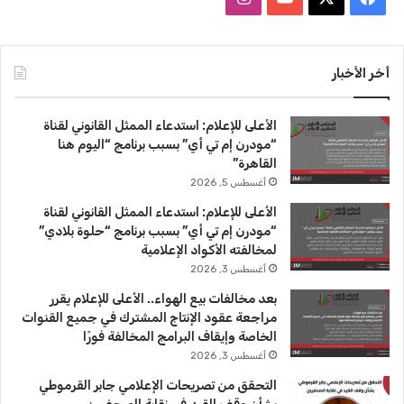
ي
X
Y
ن
س
o
س
أخر الأخبار
ب
u
ت
الأعلى للإعلام: استدعاء الممثل القانوني لقناة
و
T
ق
“مودرن إم تي أي” بسبب برنامج “اليوم هنا
القاهرة”
ك
u
ر
أغسطس 5, 2026
b
ا
الأعلى للإعلام: استدعاء الممثل القانوني لقناة
“مودرن إم تي أي” بسبب برنامج “حلوة بلادي”
e
م
لمخالفته الأكواد الإعلامية
أغسطس 3, 2026
بعد مخالفات بيع الهواء.. الأعلى للإعلام يقرر
مراجعة عقود الإنتاج المشترك في جميع القنوات
الخاصة وإيقاف البرامج المخالفة فورًا
أغسطس 3, 2026
التحقق من تصريحات الإعلامي جابر القرموطي