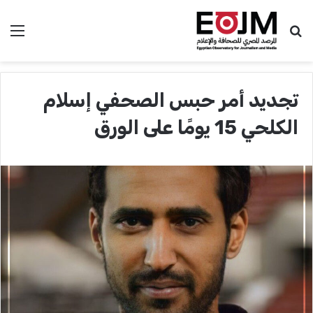
بحث عن
الق
تجديد أمر حبس الصحفي إسلام
الكلحي 15 يومًا على الورق