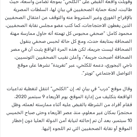
وقوبلت واقعة القبض على “الكلحي” بموجة تضامن واسعة، حيث
طالبت، لجنة حماية الصحفيين في بيانٍ لها، السلطات المصرية
بالإفراج الفوري وغير المشروط عنه والتوقف عن اعتقال الصحفيين
الذين يغطون الاحتجاجات، كما كتب عضو مجلس نقابة الصحفيين،
محمود كامل: “صحفي محبوس كل تهمته أنه حاول ممارسة مهنة
الصحافة بمتابعة حدث، ومع كل حالة لحبس صحفي بنقول
الصحافة ليست جريمة، لكن هذه المرة الواقع يثبت أن في مصر
الصحافة أصبحت جريمة”، وأعلن نقيب الصحفيين التونسيين،
ناجي البجوري، دعمه للكلحي، عبر “تغريدة” نشرها على موقع
التواصل الاجتماعي “تويتر”.
وقال موقع “درب” في بيانٍ له، إن “الكلحي” انتقل لتغطية تداعيات
الواقعة بتكليف من إدارة الموقع، يوم الأربعاء 9 سبتمبر 2020،
فقام أفراد من الشرطة بالقبض عليه أثناء ممارسته لعمله، وظل
محتجزًا بمكان غير معلوم، منذ عصر الأربعاء وحتى صباح الخميس
10 سبتمبر، بعد أن تم إحالته لنيابة أمن الدولة العليا دون إخطار
الموقع أو نقابة الصحفيين التي تم اللجوء إليها.