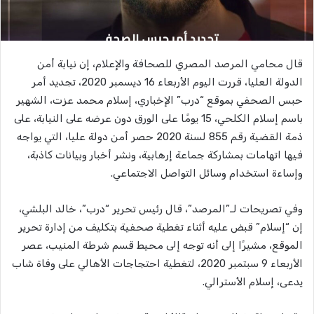
قال محامي المرصد المصري للصحافة والإعلام، إن نيابة أمن
الدولة العليا، قررت اليوم الأربعاء 16 ديسمبر 2020، تجديد أمر
حبس الصحفي بموقع “درب” الإخباري، إسلام محمد عزت، الشهير
باسم إسلام الكلحي، 15 يومًا على الورق دون عرضه على النيابة، على
ذمة القضية رقم 855 لسنة 2020 حصر أمن دولة عليا، التي يواجه
فيها اتهامات بمشاركة جماعة إرهابية، ونشر أخبار وبيانات كاذبة،
وإساءة استخدام وسائل التواصل الاجتماعي.
وفي تصريحات لـ”المرصد”، قال رئيس تحرير “درب”، خالد البلشي،
إن “إسلام” قبض عليه أثناء تغطية صحفية بتكليف من إدارة تحرير
الموقع، مشيرًا إلى أنه توجه إلى محيط قسم شرطة المنيب، عصر
الأربعاء 9 سبتمبر 2020، لتغطية احتجاجات الأهالي على وفاة شاب
يدعى، إسلام الأسترالي.