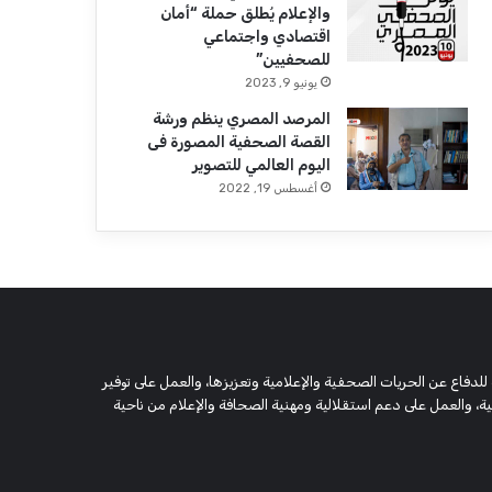
والإعلام يُطلق حملة “أمان
اقتصادي واجتماعي
للصحفيين”
يونيو 9, 2023
المرصد المصري ينظم ورشة
القصة الصحفية المصورة فى
اليوم العالمي للتصوير
أغسطس 19, 2022
 وحقوقية مستقلة، مسجلة تحت رقم 5805 لسنة 2016، تهدف للدفاع عن الحريات الصحفية والإعلامية وتعزيزها، والعمل على توفير
 والعمل على دعم استقلالية ومهنية الصحافة والإعلام من ناحية