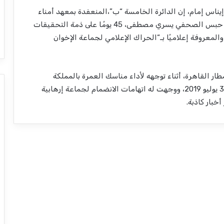
يناس إمام، إن الدائرة الخامسة “ب”،المنعفدة بمعهد أمناء
الشرطة بطرة، الأحد 26 يوليو 2020، قررت تجديد أمر حبس الصحفي يسري مصطفى، 45 يومًا على ذمة التحقيقات
حصر أمن دولة عليا، والمعروفة إعلاميًا بـ“الحراك الإعلامي لجماعة الإخوان
ر القاهرة، أثناء توجهه ﻷداء مناسك العمرة بالمملكة
السعودية، وظهر لأول مرة بنيابة أمن الدولة العليافي 3 يوليو 2019، ووجهت له اتهامات الانضمام لجماعة إرهابية
بار كاذبة.