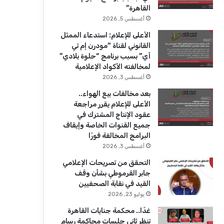
ك
u
ر
القاهرة”
b
ا
أغسطس 5, 2026
الأعلى للإعلام: استدعاء الممثل
e
م
القانوني لقناة “مودرن إم تي
أي” بسبب برنامج “حلوة بلادي”
لمخالفته الأكواد الإعلامية
أغسطس 3, 2026
بعد مخالفات بيع الهواء..
الأعلى للإعلام يقرر مراجعة
عقود الإنتاج المشترك في
جميع القنوات الخاصة وإيقاف
البرامج المخالفة فورًا
أغسطس 3, 2026
التحقق من تصريحات الإعلامي
جابر القرموطي بشأن وقف
القيد في نقابة الصحفيين
يوليو 23, 2026
غدًا.. محكمة جنايات القاهرة
تنظر ثاني جلسات محاكمة رسام