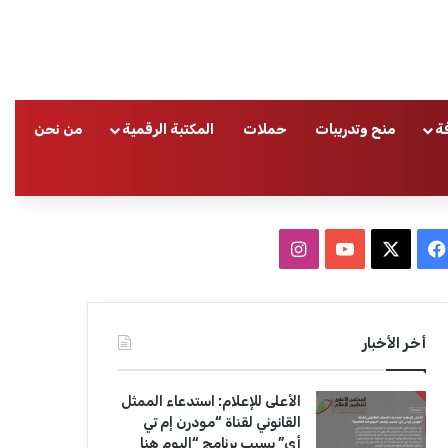
ة
منح وتدريبات
حملات
المكتبة الرقمية
من نحن
ا
ف
ا
ي
X
Y
ن
س
o
س
أخر الأخبار
ب
u
ت
الأعلى للإعلام: استدعاء الممثل
و
T
ق
القانوني لقناة “مودرن إم تي
أي” بسبب برنامج “اليوم هنا