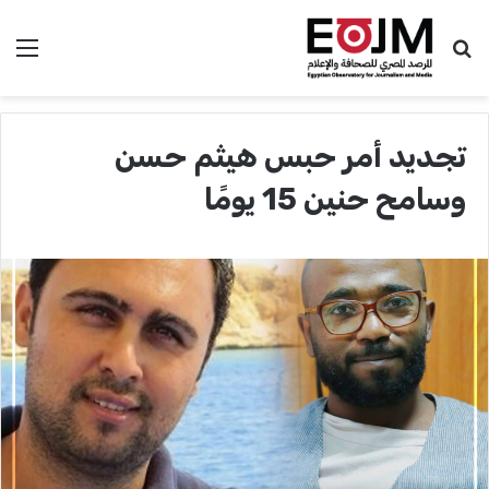
بحث عن
الق
تجديد أمر حبس هيثم حسن
وسامح حنين 15 يومًا