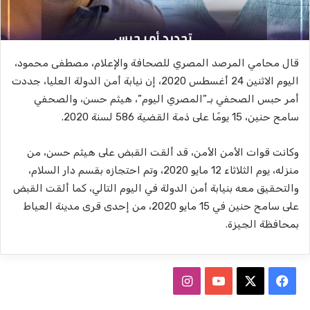
قال محامي المرصد المصري للصحافة والإعلام، مصطفى محمود،
اليوم الاثنين 24 أغسطس 2020، إن نيابة أمن الدولة العليا، جددت
أمر حبس الصحفي بـ”المصري اليوم”، هيثم حسن، والصحفي
سامح حنين، 15 يومًا على ذمة القضية 586 لسنة 2020.
وكانت قوات الأمن الأمن، قد ألقت القبض على هيثم حسن، من
منزله، يوم الثلاثاء 12 مايو 2020، وتم احتجازه بقسم دار السلام،
والتحقيق معه بنيابة أمن الدولة في اليوم التالي، كما ألقت القبض
على سامح حنين في 15 مايو 2020، من إحدى قرى مدينة العياط
بمحافظة الجيزة.
ف
ا
ي
X
Y
ن