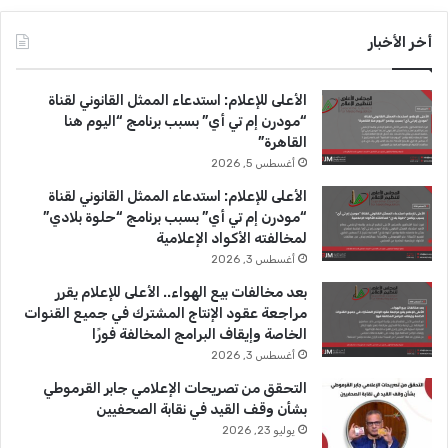
س
o
س
أخر الأخبار
ب
u
ت
الأعلى للإعلام: استدعاء الممثل القانوني لقناة
و
T
ق
“مودرن إم تي أي” بسبب برنامج “اليوم هنا
القاهرة”
ك
u
ر
أغسطس 5, 2026
b
ا
الأعلى للإعلام: استدعاء الممثل القانوني لقناة
“مودرن إم تي أي” بسبب برنامج “حلوة بلادي”
e
م
لمخالفته الأكواد الإعلامية
أغسطس 3, 2026
بعد مخالفات بيع الهواء.. الأعلى للإعلام يقرر
مراجعة عقود الإنتاج المشترك في جميع القنوات
الخاصة وإيقاف البرامج المخالفة فورًا
أغسطس 3, 2026
التحقق من تصريحات الإعلامي جابر القرموطي
بشأن وقف القيد في نقابة الصحفيين
يوليو 23, 2026