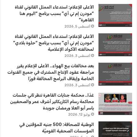
ب
u
ت
الأعلى للإعلام: استدعاء الممثل القانوني لقناة
و
T
ق
“مودرن إم تي أي” بسبب برنامج “اليوم هنا
القاهرة”
ك
u
ر
أغسطس 5, 2026
b
ا
الأعلى للإعلام: استدعاء الممثل القانوني لقناة
“مودرن إم تي أي” بسبب برنامج “حلوة بلادي”
e
م
لمخالفته الأكواد الإعلامية
أغسطس 3, 2026
بعد مخالفات بيع الهواء.. الأعلى للإعلام يقرر
مراجعة عقود الإنتاج المشترك في جميع القنوات
الخاصة وإيقاف البرامج المخالفة فورًا
أغسطس 3, 2026
غدًا.. محكمة جنايات القاهرة تنظر ثاني جلسات
محاكمة رسام الكاريكاتير أشرف عمر والصحفيين
ياسر أبو العلا ورمضان جويدة
يوليو 12, 2026
الوطنية للصحافة: 500 جنيه للمؤقتين في
المؤسسات الصحفية القوميَّة