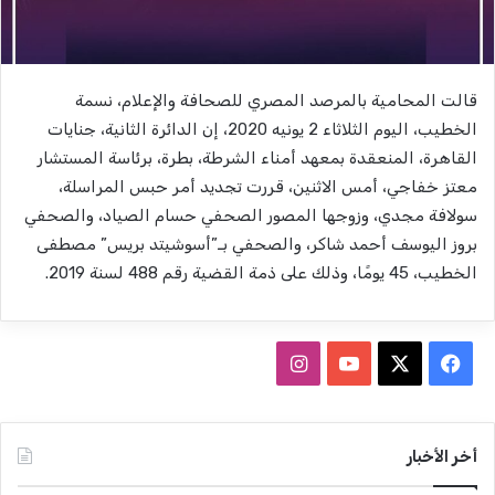
قالت المحامية بالمرصد المصري للصحافة والإعلام، نسمة
الخطيب، اليوم الثلاثاء 2 يونيه 2020، إن الدائرة الثانية، جنايات
القاهرة، المنعقدة بمعهد أمناء الشرطة، بطرة، برئاسة المستشار
معتز خفاجي، أمس الاثنين، قررت تجديد أمر حبس المراسلة،
سولافة مجدي، وزوجها المصور الصحفي حسام الصياد، والصحفي
بروز اليوسف أحمد شاكر، والصحفي بـ”أسوشيتد بريس” مصطفى
الخطيب، 45 يومًا، وذلك على ذمة القضية رقم 488 لسنة 2019.
ف
ا
ي
X
Y
ن
س
o
س
أخر الأخبار