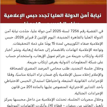
في القضية رقم 7256 لسنة 2025 أمن دولة عليا، جدّدت نيابة أمن
الدولة العليا بالقاهرة الجديدة، اليوم الإثنين 2 فبراير 2026، حبس
الإعلامية صفاء الكوربيجي لمدة 15 يومًا على ذمة التحقيقات.
وتواجه الإعلامية اتهامات بالانضمام إلى جماعة إرهابية، ونشر أخبار
كاذبة، وارتكاب جريمة من جرائم تمويل الإرهاب، واستخدام حساب
على شبكة المعلومات الدولية بغرض ارتكاب جريمة.
وخلال جلسة التجديد، طلب محامي المرصد المصري للصحافة
والإعلام إخلاء سبيل الإعلامية بأي ضمان تراه النيابة مناسبًا، وفقًا
للإجراءات القانونية المتبعة، واحتياطيًا استبدال الحبس الاحتياطي
بأحد التدابير الاحترازية المنصوص عليها بالمادة 201 من قانون
الإجراءات الجنائية.
وخلال مجريات الجلسة، تحدثت الإعلامية من داخل محبسها بمركز
تأهيل العاشر من رمضان – قطاع (4)، وأنكرت الاتهامات الموجّهة