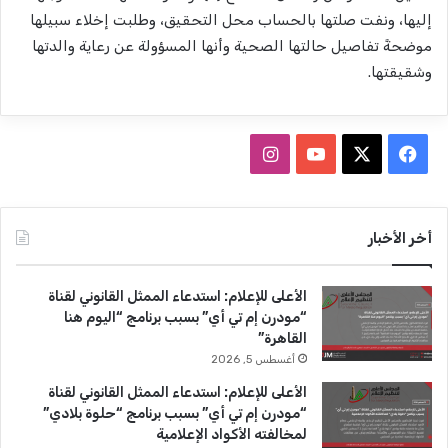
إليها، ونفت صلتها بالحساب محل التحقيق، وطلبت إخلاء سبيلها
موضحةً تفاصيل حالتها الصحية وأنها المسؤولة عن رعاية والدتها
وشقيقتها.
ف
ا
ي
X
Y
ن
س
o
س
أخر الأخبار
ب
u
ت
الأعلى للإعلام: استدعاء الممثل القانوني لقناة
و
T
ق
“مودرن إم تي أي” بسبب برنامج “اليوم هنا
القاهرة”
ك
u
ر
أغسطس 5, 2026
b
ا
الأعلى للإعلام: استدعاء الممثل القانوني لقناة
“مودرن إم تي أي” بسبب برنامج “حلوة بلادي”
e
م
لمخالفته الأكواد الإعلامية