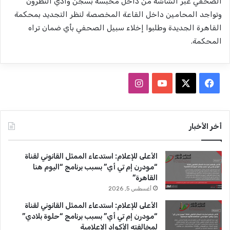
الصحفي عبر الشاشة من داخل محبسه بسجن وادي النطرون
وتواجد المحامين داخل القاعة المخصصة لنظر التجديد بمحكمة
القاهرة الجديدة وطلبوا إخلاء سبيل الصحفي بأي ضمان تراه
المحكمة.
ف
ا
ي
X
Y
ن
س
o
س
أخر الأخبار
ب
u
ت
الأعلى للإعلام: استدعاء الممثل القانوني لقناة
و
T
ق
“مودرن إم تي أي” بسبب برنامج “اليوم هنا
القاهرة”
ك
u
ر
أغسطس 5, 2026
b
ا
الأعلى للإعلام: استدعاء الممثل القانوني لقناة
“مودرن إم تي أي” بسبب برنامج “حلوة بلادي”
e
م
لمخالفته الأكواد الإعلامية