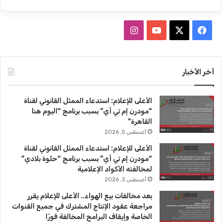
ف
ا
ي
X
Y
ن
س
o
س
أخر الأخبار
ب
u
ت
الأعلى للإعلام: استدعاء الممثل القانوني لقناة
و
T
ق
“مودرن إم تي أي” بسبب برنامج “اليوم هنا
القاهرة”
ك
u
ر
أغسطس 5, 2026
b
ا
الأعلى للإعلام: استدعاء الممثل القانوني لقناة
“مودرن إم تي أي” بسبب برنامج “حلوة بلادي”
e
م
لمخالفته الأكواد الإعلامية
أغسطس 3, 2026
بعد مخالفات بيع الهواء.. الأعلى للإعلام يقرر
مراجعة عقود الإنتاج المشترك في جميع القنوات
الخاصة وإيقاف البرامج المخالفة فورًا