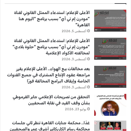
ب
u
ت
الأعلى للإعلام: استدعاء الممثل القانوني لقناة
و
T
ق
“مودرن إم تي أي” بسبب برنامج “اليوم هنا
القاهرة”
ك
u
ر
أغسطس 5, 2026
b
ا
الأعلى للإعلام: استدعاء الممثل القانوني لقناة
“مودرن إم تي أي” بسبب برنامج “حلوة بلادي”
e
م
لمخالفته الأكواد الإعلامية
أغسطس 3, 2026
بعد مخالفات بيع الهواء.. الأعلى للإعلام يقرر
مراجعة عقود الإنتاج المشترك في جميع القنوات
الخاصة وإيقاف البرامج المخالفة فورًا
أغسطس 3, 2026
التحقق من تصريحات الإعلامي جابر القرموطي
بشأن وقف القيد في نقابة الصحفيين
يوليو 23, 2026
غدًا.. محكمة جنايات القاهرة تنظر ثاني جلسات
محاكمة رسام الكاريكاتير أشرف عمر والصحفيين