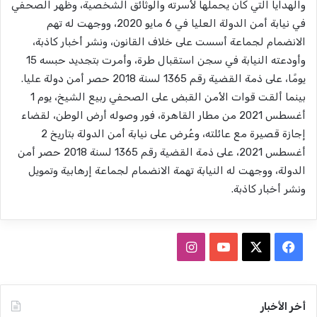
والهدايا التي كان يحملها لأسرته والوثائق الشخصية، وظهر الصحفي
في نيابة أمن الدولة العليا في 6 مايو 2020، ووجهت له تهم
الانضمام لجماعة أسست على خلاف القانون، ونشر أخبار كاذبة،
وأودعته النيابة في سجن استقبال طرة، وأمرت بتجديد حبسه 15
يومًا، على ذمة القضية رقم 1365 لسنة 2018 حصر أمن دولة عليا.
بينما ألقت قوات الأمن القبض على الصحفي ربيع الشيخ، يوم 1
أغسطس 2021 من مطار القاهرة، فور وصوله أرض الوطن، لقضاء
إجازة قصيرة مع عائلته، وعُرض على نيابة أمن الدولة بتاريخ 2
أغسطس 2021، على ذمة القضية رقم 1365 لسنة 2018 حصر أمن
الدولة، ووجهت له النيابة تهمة الانضمام لجماعة إرهابية وتمويل
ونشر أخبار كاذبة.
ف
ا
ي
X
Y
ن
س
o
س
أخر الأخبار