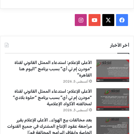
ف
ا
ي
X
Y
ن
س
o
س
أخر الأخبار
ب
u
ت
الأعلى للإعلام: استدعاء الممثل القانوني لقناة
و
T
ق
“مودرن إم تي أي” بسبب برنامج “اليوم هنا
القاهرة”
ك
u
ر
أغسطس 5, 2026
b
ا
الأعلى للإعلام: استدعاء الممثل القانوني لقناة
“مودرن إم تي أي” بسبب برنامج “حلوة بلادي”
e
م
لمخالفته الأكواد الإعلامية
أغسطس 3, 2026
بعد مخالفات بيع الهواء.. الأعلى للإعلام يقرر
مراجعة عقود الإنتاج المشترك في جميع القنوات
الخاصة وإيقاف البرامج المخالفة فورًا