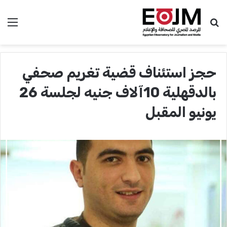
بحث عن
الق
حجز استئناف قضية تغريم صحفي
بالدقهلية 10آلاف جنيه لجلسة 26
يونيو المقبل