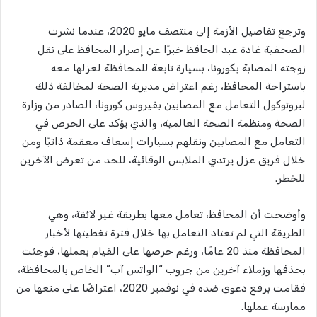
وترجع تفاصيل الأزمة إلى منتصف مايو 2020، عندما نشرت
الصحفية غادة عبد الحافظ خبرًا عن إصرار المحافظ على نقل
زوجته المصابة بكورونا، بسيارة تابعة للمحافظة لعزلها معه
باستراحة المحافظ، رغم اعتراض مديرية الصحة لمخالفة ذلك
لبروتوكول التعامل مع المصابين بفيروس كورونا، الصادر من وزارة
الصحة ومنظمة الصحة العالمية، والذي يؤكد على الحرص في
التعامل مع المصابين ونقلهم بسيارات إسعاف معقمة ذاتيًا ومن
خلال فريق عزل يرتدي الملابس الوقائية، للحد من تعرض الآخرين
للخطر.
وأوضحت أن المحافظ، تعامل معها بطريقة غير لائقة، وهي
الطريقة التي لم تعتاد التعامل بها خلال فترة تغطيتها لأخبار
المحافظة منذ 20 عامًا، ورغم حرصها على القيام بعملها، فوجئت
بحذفها وزملاء آخرين من جروب “الواتس آب” الخاص بالمحافظة،
فقامت برفع دعوى ضده في نوفمبر 2020، اعتراضًا على منعها من
ممارسة عملها.