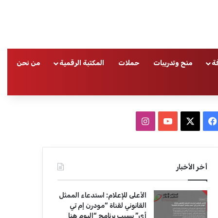
ة
منح وتدريبات
حملات
المكتبة الرقمية
من نحن
ا
ف
ا
ي
X
Y
ن
س
o
س
أخر الأخبار
ب
u
ت
الأعلى للإعلام: استدعاء الممثل
و
T
ق
القانوني لقناة “مودرن إم تي
أي” بسبب برنامج “اليوم هنا