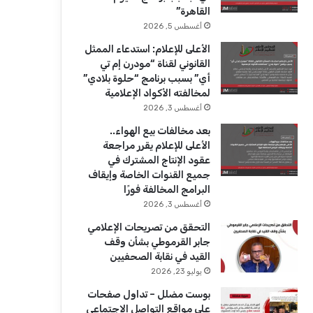
ك
u
ر
القاهرة”
b
ا
أغسطس 5, 2026
الأعلى للإعلام: استدعاء الممثل
e
م
القانوني لقناة “مودرن إم تي
أي” بسبب برنامج “حلوة بلادي”
لمخالفته الأكواد الإعلامية
أغسطس 3, 2026
بعد مخالفات بيع الهواء..
الأعلى للإعلام يقرر مراجعة
عقود الإنتاج المشترك في
جميع القنوات الخاصة وإيقاف
البرامج المخالفة فورًا
أغسطس 3, 2026
التحقق من تصريحات الإعلامي
جابر القرموطي بشأن وقف
القيد في نقابة الصحفيين
يوليو 23, 2026
بوست مضلل – تداول صفحات
على مواقع التواصل الاجتماعي