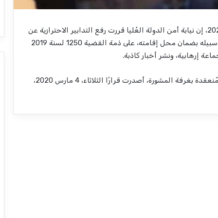
قالت المحامية هالة دومة، اليوم السبت 14 مارس 2020، إن نيابة أمن الدولة العُليا قررت رفع التدابير الاحترازية عن
عبد الرحمن محمد ياسين، مراسل قناة النهار، وإخلاء سبيله بضمان محل إقامته، على ذمة القضية 1250 لسنة 2019
اعة إرهابية، ونشر أخبار كاذبة.
وكانت الدائرة الثانية “14 سابقًا” بمحكمة الجنايات، المُنعقدة بغرفة المشورة، أصدرت قرارًا الثلاثاء، 4 مارس 2020،