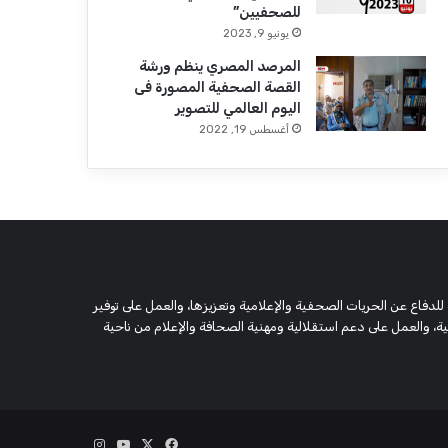
للصحفيين”
يونيو 9, 2023
المرصد المصري ينظم ورشة
القصة الصحفية المصورة فى
اليوم العالمي للتصوير
أغسطس 19, 2022
 وحقوقية مستقلة، مسجلة تحت رقم 5805 لسنة 2016، تهدف للدفاع عن الحريات الصحفية والإعلامية وتعزيزها، والعمل على توفير
 والعمل على دعم استقلالية ومهنية الصحافة والإعلام من ناحية
‫X
فيسبوك
‫YouTube
انستقرام