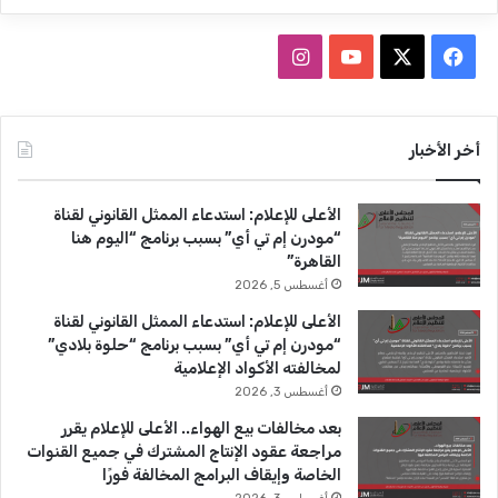
ف
ا
ي
X
Y
ن
س
o
س
أخر الأخبار
ب
u
ت
الأعلى للإعلام: استدعاء الممثل القانوني لقناة
و
T
ق
“مودرن إم تي أي” بسبب برنامج “اليوم هنا
القاهرة”
ك
u
ر
أغسطس 5, 2026
b
ا
الأعلى للإعلام: استدعاء الممثل القانوني لقناة
“مودرن إم تي أي” بسبب برنامج “حلوة بلادي”
e
م
لمخالفته الأكواد الإعلامية
أغسطس 3, 2026
بعد مخالفات بيع الهواء.. الأعلى للإعلام يقرر
مراجعة عقود الإنتاج المشترك في جميع القنوات
الخاصة وإيقاف البرامج المخالفة فورًا