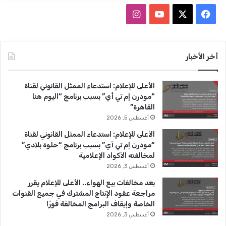
ف
ا
ي
X
Y
ن
س
o
س
أخر الأخبار
ب
u
ت
الأعلى للإعلام: استدعاء الممثل القانوني لقناة
و
T
ق
“مودرن إم تي أي” بسبب برنامج “اليوم هنا
القاهرة”
ك
u
ر
أغسطس 5, 2026
b
ا
الأعلى للإعلام: استدعاء الممثل القانوني لقناة
“مودرن إم تي أي” بسبب برنامج “حلوة بلادي”
e
م
لمخالفته الأكواد الإعلامية
أغسطس 3, 2026
بعد مخالفات بيع الهواء.. الأعلى للإعلام يقرر
مراجعة عقود الإنتاج المشترك في جميع القنوات
الخاصة وإيقاف البرامج المخالفة فورًا
أغسطس 3, 2026