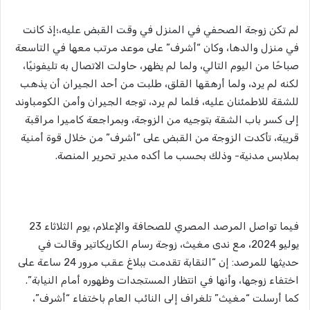
لم تكن زوجة الصحفي في المنزل في وقت القبض عليه،؛إذ كانت
في منزل والدها، وكان “أشرف” على موعد مرتب معها في التاسعة
صباحًا من اليوم التالي، ولما لم يظهر، حاولت الاتصال به تليفونيًا،
لكنه لم يرد، ولما أرهقها القلق، طلبت من أحد الجيران أن يذهب
للشقة للاطمئنان عليه، فلما لم يرد، توجه الجيران وأمن الكومباوند
إلى كسر باب الشقة بتوجيه من الزوجة، وبمراجعة كاميرا مراقبة
قريبة، تأكدت الزوجة من القبض على “أشرف” من خلال قوة أمنية
بملابس مدنية- وذلك بحسب ما أكده مدير تحرير المنصة.
فيما تواصل المرصد المصري للصحافة والإعلام، يوم الثلاثاء 23
يوليو 2024، مع ندى مغيث، زوجة رسام الكاريكاتير وقالت في
حديثها للمرصد: إن “النقابة تقدمت ببلاغ عقب مرور 24 ساعة على
اختفاء زوجها، وأنها في انتظار المستجدات وظهوره أمام النيابة”.
كما أرسلت “مغيث” تلغراف إلى النائب العام باختفاء “أشرف”،