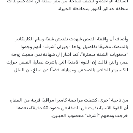
الساعة الواحدة والنصف صباحًا، من مقر سكنه في أحد كمبوندات
منطقة حدائق أكتوبر بمحافظة الجيزة.
وأضاف أن واقعة القبض شهدت تفتيش شقة رسام الكاريكاتير
بالمنصة، مضيفًا تفاصيل رواها -جيران أشرف- أنهم وجدوا
“محتويات الشقة مبعثرة”، كما أشار إلى شهادة ندى مغيث زوجة
عمر، والتي قالت إن القوة الأمنية التي باشرت عملية القبض حرزّت
الكمبيوتر الخاص بالصحفي وموبايله، فضلًا عن مبلغ من المال.
من ناحية أخرى، كشفت مراجعة كاميرا مراقبة قريبة من العقار،
أن القوة الأمنية بقيت في الشقة في حدود 40 دقيقة، بعدها
خرجت ومعهم “أشرف” معصوب العينين.