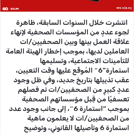
انتشرت خلال السنوات السابقة، ظاهرة
لجوء عددٍ من المؤسسات الصحفية لإنهاء
علاقة العمل بينها وبين الصحفيين/ات
العاملين لديها، بموجب إخطار الهيئة العامة
للتأمينات الاجتماعية، وتسليمها
استمارة”6″ المُوقّع عليها وقت التعيين،
عقب تذييلها بتاريخ جديد، وفي ظل وجود
عددٍ كبيرٍ من الصحفيين/ات تم فصلهم
تعسفيًا من قِبل مؤسساتهم الصحفية
بموجب “استمارة 6″، إلى جانب وجود عدد
من الصحفيين/ات لا يعلمون ماهية
استمارة 6 وتأصيلها القانوني، وتوضيح