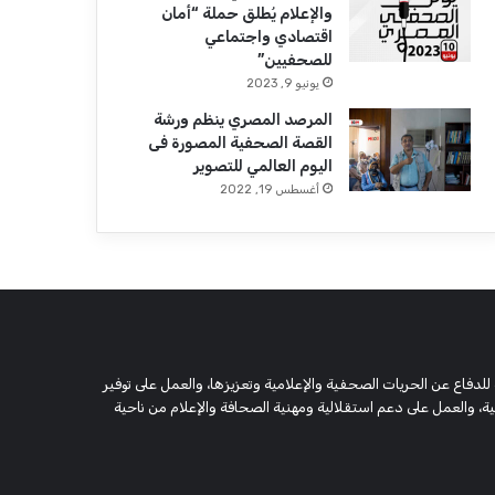
والإعلام يُطلق حملة “أمان
اقتصادي واجتماعي
للصحفيين”
يونيو 9, 2023
المرصد المصري ينظم ورشة
القصة الصحفية المصورة فى
اليوم العالمي للتصوير
أغسطس 19, 2022
 وحقوقية مستقلة، مسجلة تحت رقم 5805 لسنة 2016، تهدف للدفاع عن الحريات الصحفية والإعلامية وتعزيزها، والعمل على توفير
 والعمل على دعم استقلالية ومهنية الصحافة والإعلام من ناحية