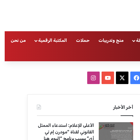
ة
منح وتدريبات
حملات
المكتبة الرقمية
من نحن
ا
ف
ا
ي
X
Y
ن
س
o
س
أخر الأخبار
ب
u
ت
الأعلى للإعلام: استدعاء الممثل
و
T
ق
القانوني لقناة “مودرن إم تي
أي” بسبب برنامج “اليوم هنا