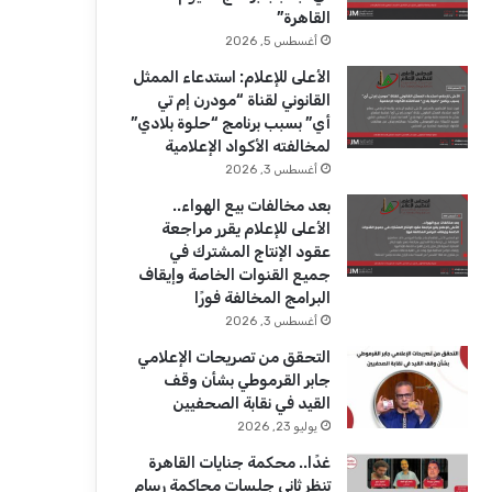
ك
u
ر
القاهرة”
b
ا
أغسطس 5, 2026
الأعلى للإعلام: استدعاء الممثل
e
م
القانوني لقناة “مودرن إم تي
أي” بسبب برنامج “حلوة بلادي”
لمخالفته الأكواد الإعلامية
أغسطس 3, 2026
بعد مخالفات بيع الهواء..
الأعلى للإعلام يقرر مراجعة
عقود الإنتاج المشترك في
جميع القنوات الخاصة وإيقاف
البرامج المخالفة فورًا
أغسطس 3, 2026
التحقق من تصريحات الإعلامي
جابر القرموطي بشأن وقف
القيد في نقابة الصحفيين
يوليو 23, 2026
غدًا.. محكمة جنايات القاهرة
تنظر ثاني جلسات محاكمة رسام