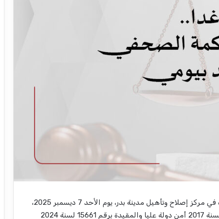
تنظر الدائرة الأولى إرهاب في محكمة جنايات القاهرة في مركز إصلاح وتأهيل مدينة بدر، يوم اﻷحد 7 ديسمبر 2025،
محاكمة الصحفي أحمد بيومي في القضية رقم 977 لسنة 2017 أمن دولة عليا والمقيدة برقم 15661 لسنة 2024