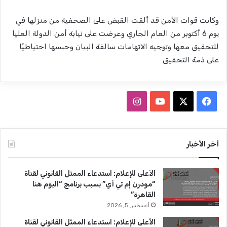
وكانت قوات الأمن قد ألقت القبض على الصحفية من منزلها في
يوم 6 أكتوبر من العام الجاري وعرضت على نيابة أمن الدولة العليا
للتحقيق معها وتوجيه الاتهامات سالفة البيان وحبسها احتياطيًا
على ذمة التحقيق
ف
ا
ي
X
Y
ن
س
o
س
أخر الأخبار
ب
u
ت
الأعلى للإعلام: استدعاء الممثل القانوني لقناة
و
T
ق
“مودرن إم تي أي” بسبب برنامج “اليوم هنا
القاهرة”
ك
u
ر
أغسطس 5, 2026
b
ا
الأعلى للإعلام: استدعاء الممثل القانوني لقناة