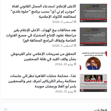
b
ا
الأعلى للإعلام: استدعاء الممثل القانوني لقناة
“مودرن إم تي أي” بسبب برنامج “حلوة بلادي”
e
م
لمخالفته الأكواد الإعلامية
أغسطس 3, 2026
بعد مخالفات بيع الهواء.. الأعلى للإعلام يقرر
مراجعة عقود الإنتاج المشترك في جميع القنوات
الخاصة وإيقاف البرامج المخالفة فورًا
أغسطس 3, 2026
التحقق من تصريحات الإعلامي جابر القرموطي
بشأن وقف القيد في نقابة الصحفيين
يوليو 23, 2026
غدًا.. محكمة جنايات القاهرة تنظر ثاني جلسات
محاكمة رسام الكاريكاتير أشرف عمر والصحفيين
ياسر أبو العلا ورمضان جويدة
يوليو 12, 2026
فعاليات