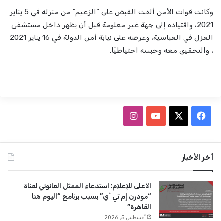
وكانت قوات الأمن ألقت القبض على “الزعيم” من منزله في 5 يناير
2021، واقتياده إلى جهة غير معلومة قبل أن يظهر داخل مستشفى
العزل في العباسية، وعرضه على نيابة أمن الدولة في 16 يناير 2021
، والتحقيق معه وحبسه احتياطيًا.
ف
ا
ي
X
Y
ن
س
o
س
أخر الأخبار
ب
u
ت
الأعلى للإعلام: استدعاء الممثل القانوني لقناة
و
T
ق
“مودرن إم تي أي” بسبب برنامج “اليوم هنا
القاهرة”
ك
u
ر
أغسطس 5, 2026