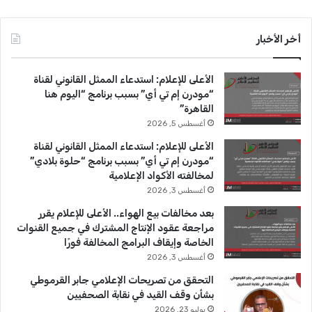
ي
X
Y
ن
س
o
س
أخر الأخبار
ب
u
ت
الأعلى للإعلام: استدعاء الممثل القانوني لقناة
و
T
ق
“مودرن إم تي أي” بسبب برنامج “اليوم هنا
القاهرة”
ك
u
ر
أغسطس 5, 2026
b
ا
الأعلى للإعلام: استدعاء الممثل القانوني لقناة
“مودرن إم تي أي” بسبب برنامج “حلوة بلادي”
e
م
لمخالفته الأكواد الإعلامية
أغسطس 3, 2026
بعد مخالفات بيع الهواء.. الأعلى للإعلام يقرر
مراجعة عقود الإنتاج المشترك في جميع القنوات
الخاصة وإيقاف البرامج المخالفة فورًا
أغسطس 3, 2026
التحقق من تصريحات الإعلامي جابر القرموطي
بشأن وقف القيد في نقابة الصحفيين
يوليو 23, 2026